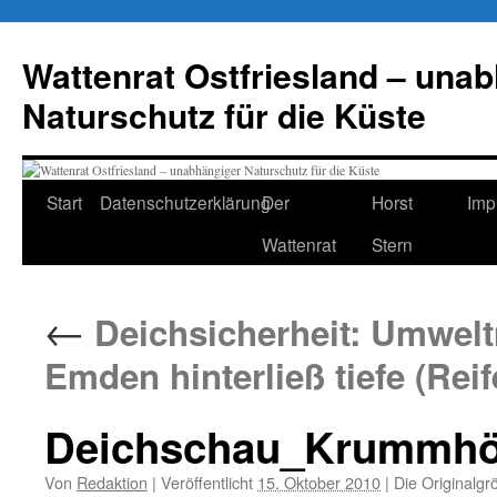
Zum
Inhalt
Wattenrat Ostfriesland – una
springen
Naturschutz für die Küste
Start
Datenschutzerklärung
Der
Horst
Imp
Wattenrat
Stern
←
Deichsicherheit: Umwelt
Emden hinterließ tiefe (Rei
Deichschau_Krummhö
Von
Redaktion
|
Veröffentlicht
15. Oktober 2010
|
Die Originalgr