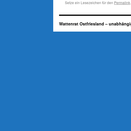
Setze ein Lesezeichen für den
Permalink
.
Wattenrat Ostfriesland – unabhängi