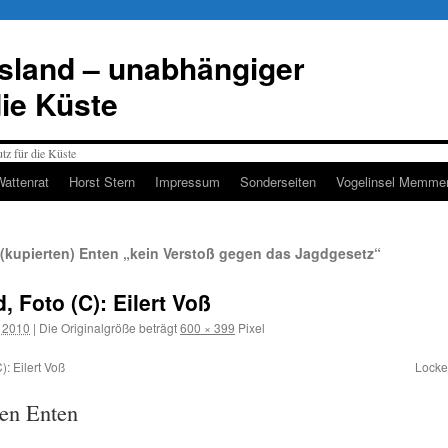
esland – unabhängiger
die Küste
Wattenrat
Horst Stern
Impressum
Sonderseiten
Vogelinsel Memmer
(kupierten) Enten „kein Verstoß gegen das Jagdgesetz“
 Foto (C): Eilert Voß
r 2010
|
Die Originalgröße beträgt
600 × 399
Pixel
): Eilert Voß
Locke
ten Enten