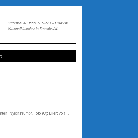
Wattenrat.de: ISSN 2199-881 – Deutsche
Nationalbibliothek in Frankfurt/M.
t
nten_Nylonstrumpf, Foto (C): Eilert Voß