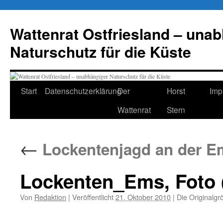
Zum
Inhalt
Wattenrat Ostfriesland – una
springen
Naturschutz für die Küste
Start
Datenschutzerklärung
Der
Horst
Imp
Wattenrat
Stern
←
Lockentenjagd an der E
Lockenten_Ems, Foto (
Von
Redaktion
|
Veröffentlicht
21. Oktober 2010
|
Die Originalgr