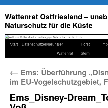
Zum
Inhalt
Wattenrat Ostfriesland – una
springen
Naturschutz für die Küste
Start
Datenschutzerklärung
Der
Horst
Imp
Wattenrat
Stern
←
Ems: Überführung „Disn
im EU-Vogelschutzgebiet, 
Ems_Disney-Dream_Too-
Voß