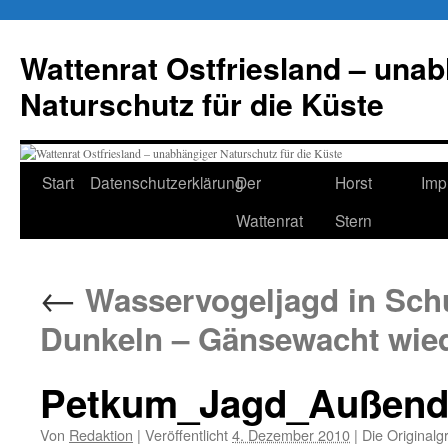
Zum
Inhalt
Wattenrat Ostfriesland – una
springen
Naturschutz für die Küste
Start
Datenschutzerklärung
Der
Horst
Imp
Wattenrat
Stern
←
Wasservogeljagd in Schu
Dunkeln – Gänsewacht wied
Petkum_Jagd_Außend
Von
Redaktion
|
Veröffentlicht
4. Dezember 2010
|
Die Originalg