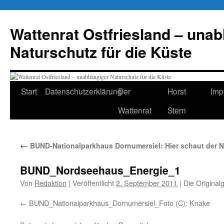
Zum
Inhalt
Wattenrat Ostfriesland – una
springen
Naturschutz für die Küste
Start
Datenschutzerklärung
Der
Horst
Imp
Wattenrat
Stern
←
BUND-Nationalparkhaus Dornumersiel: Hier schaut der Na
BUND_Nordseehaus_Energie_1
Von
Redaktion
|
Veröffentlicht
2. September 2011
|
Die Original
BUND_Nationalparkhaus_Dornumersiel_Foto (C): Knake