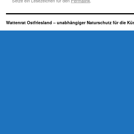
Setze ein Lesezeichen für den
Permalink
.
Wattenrat Ostfriesland – unabhängiger Naturschutz für die Kü