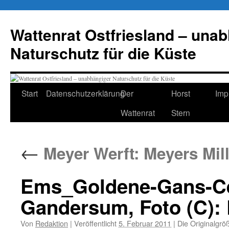
Zum
Inhalt
Wattenrat Ostfriesland – una
springen
Naturschutz für die Küste
Start
Datenschutzerklärung
Der
Horst
Imp
Wattenrat
Stern
←
Meyer Werft: Meyers Mil
Ems_Goldene-Gans-Cel
Gandersum, Foto (C): 
Von
Redaktion
|
Veröffentlicht
5. Februar 2011
|
Die Originalgrö