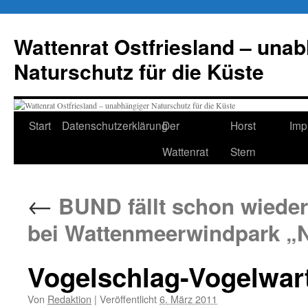
Zum
Inhalt
Wattenrat Ostfriesland – una
springen
Naturschutz für die Küste
Start
Datenschutzerklärung
Der
Horst
Imp
Wattenrat
Stern
←
BUND fällt schon wieder
bei Wattenmeerwindpark „
Vogelschlag-Vogelwar
Von
Redaktion
|
Veröffentlicht
6. März 2011