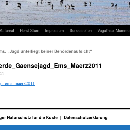
Wattenrat
Horst Stern
Impressum
Sonderseiten
Vogelinsel Memmer
s: „Jagd unterliegt keiner Behördenaufsicht“
werde_Gaensejagd_Ems_Maerz2011
011
agd_ems_maerz2011
ger Naturschutz für die Küste
Datenschutzerklärung