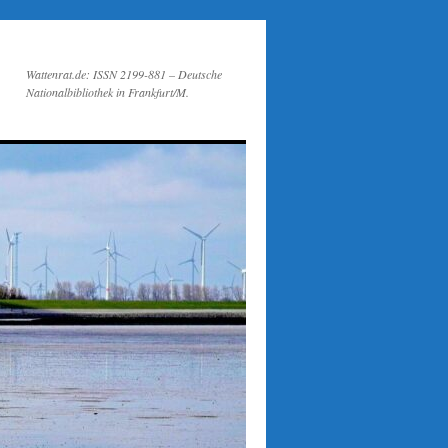
Wattenrat.de: ISSN 2199-881 – Deutsche
Nationalbibliothek in Frankfurt/M.