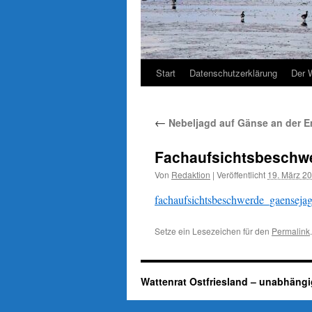
Start
Datenschutzerklärung
Der 
←
Nebeljagd auf Gänse an der Em
Fachaufsichtsbesch
Von
Redaktion
|
Veröffentlicht
19. März 2
fachaufsichtsbeschwerde_gaensej
Setze ein Lesezeichen für den
Permalink
.
Wattenrat Ostfriesland – unabhängi