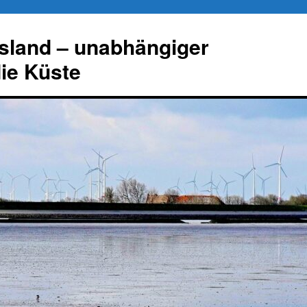
esland – unabhängiger
die Küste