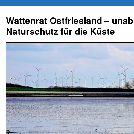
Zum
Inhalt
Wattenrat Ostfriesland – una
springen
Naturschutz für die Küste