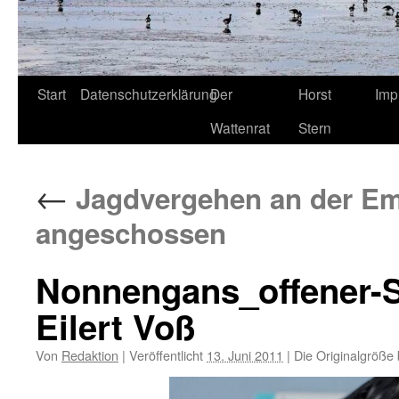
Start
Datenschutzerklärung
Der
Horst
Imp
Wattenrat
Stern
←
Jagdvergehen an der Em
angeschossen
Nonnengans_offener-S
Eilert Voß
Von
Redaktion
|
Veröffentlicht
13. Juni 2011
|
Die Originalgröße 