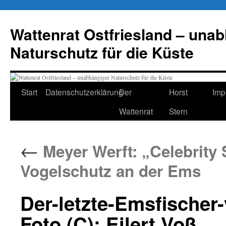
Zum
Inhalt
Wattenrat Ostfriesland – una
springen
Naturschutz für die Küste
Start
Datenschutzerklärung
Der
Horst
Imp
Wattenrat
Stern
←
Meyer Werft: „Celebrity 
Vogelschutz an der Ems
Der-letzte-Emsfischer
Foto (C): Eilert Voß