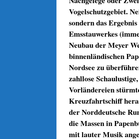
Nachgelege oder Zwei
Vogelschutzgebiet. Nei
sondern das Ergebnis 
Emsstauwerkes (imme
Neubau der Meyer Wer
binnenländischen Pape
Nordsee zu überführen
zahllose Schaulustige
Vorländereien stürmte
Kreuzfahrtschiff her
der Norddeutsche Ru
die Massen in Papenb
mit lauter Musik ang