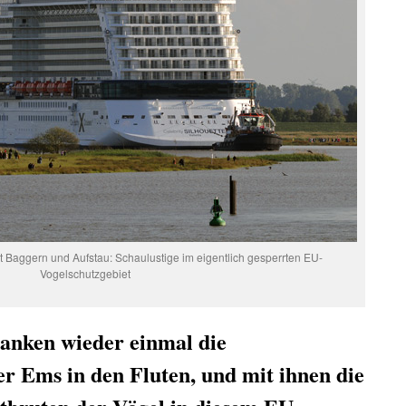
t Baggern und Aufstau: Schaulustige im eigentlich gesperrten EU-
Vogelschutzgebiet
sanken wieder einmal die
r Ems in den Fluten, und mit ihnen die