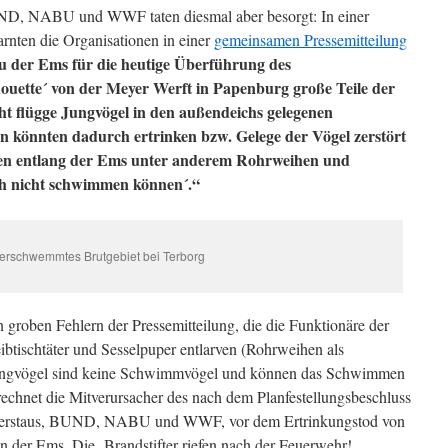
ND, NABU und WWF taten diesmal aber besorgt: In einer
nten die Organisationen in einer
gemeinsamen Pressemitteilung
 der Ems für die heutige Überführung des
lhouette´ von der Meyer Werft in Papenburg große Teile der
ht flügge Jungvögel in den außendeichs gelegenen
n könnten dadurch ertrinken bzw. Gelege der Vögel zerstört
sen entlang der Ems unter anderem Rohrweihen und
ch nicht schwimmen können´.“
erschwemmtes Brutgebiet bei Terborg
roben Fehlern der Pressemitteilung, die die Funktionäre der
ibtischtäter und Sesselpuper entlarven (Rohrweihen als
Singvögel sind keine Schwimmvögel und können das Schwimmen
rechnet die Mitverursacher des nach dem Planfestellungsbeschluss
merstaus, BUND, NABU und WWF, vor dem Ertrinkungstod von
n der Ems. Die Brandstifter riefen nach der Feuerwehr!