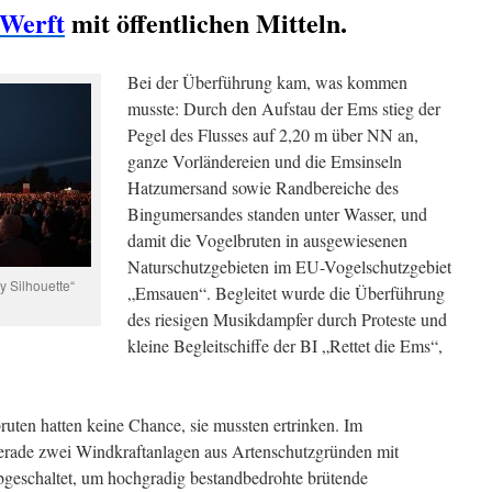
 Werft
mit öffentlichen Mitteln.
Bei der Überführung kam, was kommen
musste: Durch den Aufstau der Ems stieg der
Pegel des Flusses auf 2,20 m über NN an,
ganze Vorländereien und die Emsinseln
Hatzumersand sowie Randbereiche des
Bingumersandes standen unter Wasser, und
damit die Vogelbruten in ausgewiesenen
Naturschutzgebieten im EU-Vogelschutzgebiet
y Silhouette“
„Emsauen“. Begleitet wurde die Überführung
des riesigen Musikdampfer durch Proteste und
kleine Begleitschiffe der BI „Rettet die Ems“,
uten hatten keine Chance, sie mussten ertrinken. Im
erade zwei Windkraftanlagen aus Artenschutzgründen mit
abgeschaltet, um hochgradig bestandbedrohte brütende