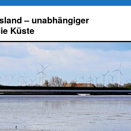
esland – unabhängiger
die Küste