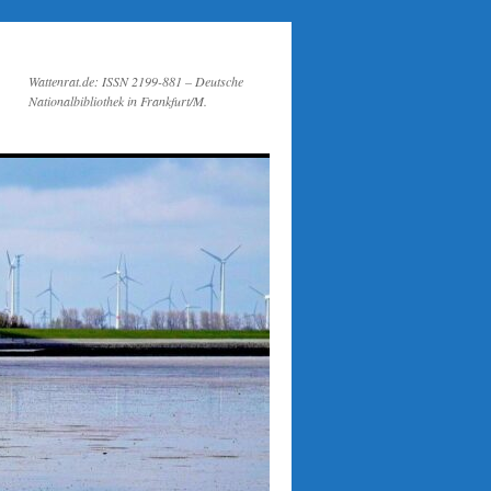
Wattenrat.de: ISSN 2199-881 – Deutsche
Nationalbibliothek in Frankfurt/M.