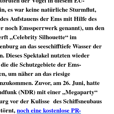
tbruten der Vögel in diesem EU-
n, es war keine natürliche Sturmflut,
des Aufstauens der Ems mit Hilfe des
r noch Emssperrwerk genannt), um den
ft „Celebrity Silhouette“ im
nburg an das seeschifftiefe Wasser der
. Dieses Spektakel nutzten wieder
, die die Schutzgebiete der Ems-
n, um näher an das riesige
anzukommen. Zuvor, am 26. Juni, hatte
ndfunk (NDR) mit einer „Megaparty“
urg vor der Kulisse des Schiffsneubaus
etörnt,
noch eine kostenlose PR-