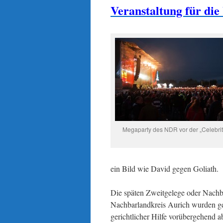
Veranstaltung für die
Megaparty des NDR vor der „Celebrit
ein Bild wie David gegen Goliath.
Die späten Zweitgelege oder Nachbr
Nachbarlandkreis Aurich wurden g
gerichtlicher Hilfe vorübergehend 