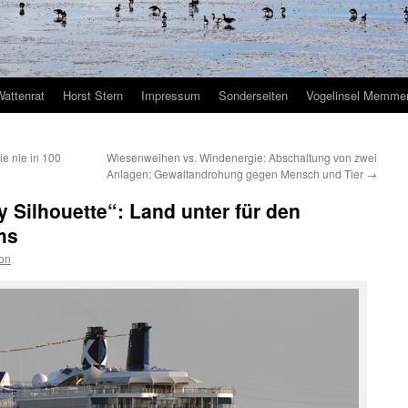
Wattenrat
Horst Stern
Impressum
Sonderseiten
Vogelinsel Memmer
e nie in 100
Wiesenweihen vs. Windenergie: Abschaltung von zwei
Anlagen: Gewaltandrohung gegen Mensch und Tier
→
y Silhouette“: Land unter für den
ms
on