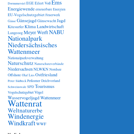
Ems
Eilert Voß
EGE
Dornumersiel
Energiewende
erneuerbare Energien
EU-Vogelschutzgebiet
Feuerwerk
Gänsejagd
Jagd
Gänsewacht
Gänse
Klima
Landwirtschaft
Kitesurfer
NABU
Meyer Werft
Langeoog
Nationalpark
Niedersächsisches
Wattenmeer
Nationalparkverwaltung
Naturschutz
Naturschutzverbände
Niedersachsen
NLWKN
Nordsee
Ostfriesland
Offshore
Olaf Lies
Petkumer Deichvorland
Peter Südbeck
Tourismus
SPD
Schweinswale
Vögel
Vogelschutzgebiet
Wasservogeljagd
Wattenmeer
Wattenrat
Weltnaturerbe
Windenergie
Windkraft
WWF