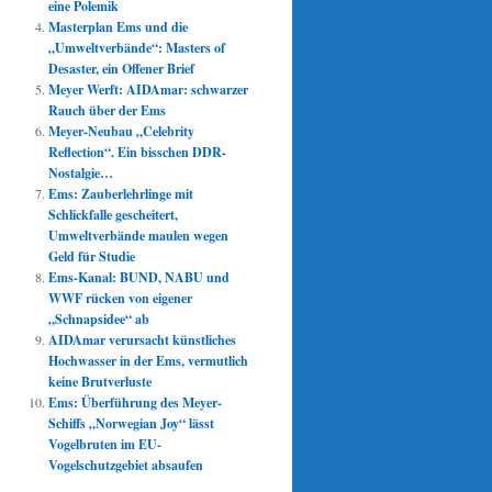
eine Polemik
Masterplan Ems und die
„Umweltverbände“: Masters of
Desaster, ein Offener Brief
Meyer Werft: AIDAmar: schwarzer
Rauch über der Ems
Meyer-Neubau „Celebrity
Reflection“. Ein bisschen DDR-
Nostalgie…
Ems: Zauberlehrlinge mit
Schlickfalle gescheitert,
Umweltverbände maulen wegen
Geld für Studie
Ems-Kanal: BUND, NABU und
WWF rücken von eigener
„Schnapsidee“ ab
AIDAmar verursacht künstliches
Hochwasser in der Ems, vermutlich
keine Brutverluste
Ems: Überführung des Meyer-
Schiffs „Norwegian Joy“ lässt
Vogelbruten im EU-
Vogelschutzgebiet absaufen