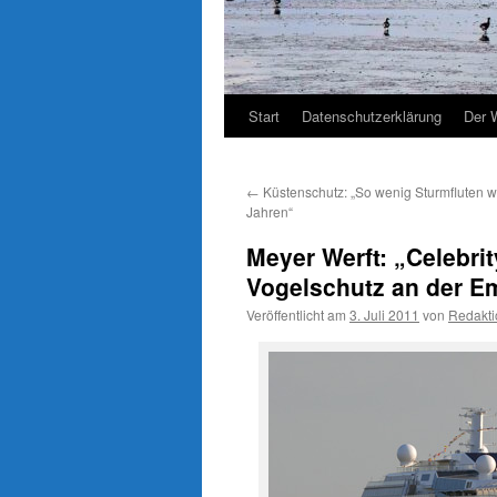
Start
Datenschutzerklärung
Der 
←
Küstenschutz: „So wenig Sturmfluten wi
Jahren“
Meyer Werft: „Celebrit
Vogelschutz an der E
Veröffentlicht am
3. Juli 2011
von
Redakti