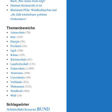
Buch „Was meine Seele trägt“
Hartmut Heckenroth ist tot
Rheinland-Pfalz: Windkraftausbau und
„die Zahl tolerierbarer getöteter
Fledermäuse“
Themenbereiche
Artenschutz
(78)
Ems
(225)
Energie
(54)
Fischerei
(34)
Jagd
(158)
Klima
(155)
Küstenschutz
(67)
Landwirtschaft
(131)
Naturschutz
(1.095)
Tourismus
(294)
Unsortiertes
(59)
Verbände
(251)
Wattenmeer
(512)
Windkraft
(502)
Wolf
(10)
Schlagwörter
BUND
Artenschutz
Bensersiel