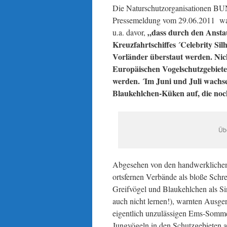
Die Naturschutzorganisationen BU
Pressemeldung vom 29.06.2011 war
„dass durch den Anstau
u.a. davor,
Kreuzfahrtschiffes ´Celebrity Si
Vorländer überstaut werden. Nic
Europäischen Vogelschutzgebiete
werden. ´Im Juni und Juli wach
Blaukehlchen-Küken auf, die no
Üb
Abgesehen von den handwerklichen g
ortsfernen Verbände als bloße Schre
Greifvögel und Blaukehlchen als 
auch nicht lernen!), warnten Ausge
eigentlich unzulässigen Ems-Som
Jungvögeln in den Schutzgebieten a