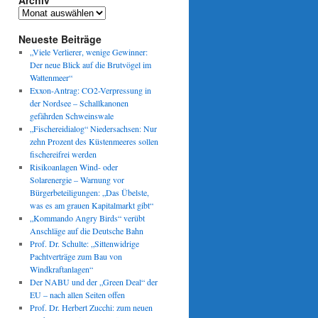
Archiv
Archiv
Neueste Beiträge
„Viele Verlierer, wenige Gewinner:
Der neue Blick auf die Brutvögel im
Wattenmeer“
Exxon-Antrag: CO2-Verpressung in
der Nordsee – Schallkanonen
gefährden Schweinswale
„Fischereidialog“ Niedersachsen: Nur
zehn Prozent des Küstenmeeres sollen
fischereifrei werden
Risikoanlagen Wind- oder
Solarenergie – Warnung vor
Bürgerbeteiligungen: „Das Übelste,
was es am grauen Kapitalmarkt gibt“
„Kommando Angry Birds“ verübt
Anschläge auf die Deutsche Bahn
Prof. Dr. Schulte: „Sittenwidrige
Pachtverträge zum Bau von
Windkraftanlagen“
Der NABU und der „Green Deal“ der
EU – nach allen Seiten offen
Prof. Dr. Herbert Zucchi: zum neuen