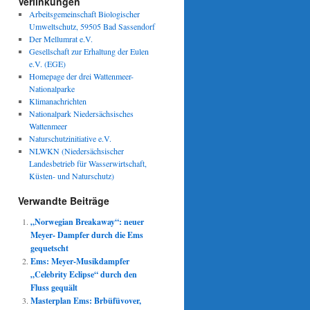
Verlinkungen
Arbeitsgemeinschaft Biologischer
Umweltschutz, 59505 Bad Sassendorf
Der Mellumrat e.V.
Gesellschaft zur Erhaltung der Eulen
e.V. (EGE)
Homepage der drei Wattenmeer-
Nationalparke
Klimanachrichten
Nationalpark Niedersächsisches
Wattenmeer
Naturschutzinitiative e.V.
NLWKN (Niedersächsischer
Landesbetrieb für Wasserwirtschaft,
Küsten- und Naturschutz)
Verwandte Beiträge
„Norwegian Breakaway“: neuer
Meyer- Dampfer durch die Ems
gequetscht
Ems: Meyer-Musikdampfer
„Celebrity Eclipse“ durch den
Fluss gequält
Masterplan Ems: Brbüfüvover,