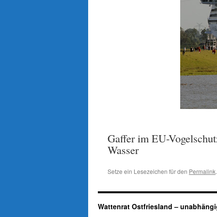
Gaffer im EU-Vogelschutz
Wasser
Setze ein Lesezeichen für den
Permalink
.
Wattenrat Ostfriesland – unabhängi