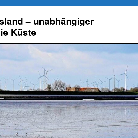
esland – unabhängiger
die Küste