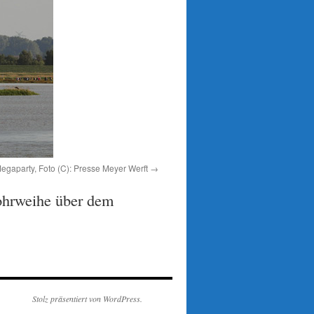
party, Foto (C): Presse Meyer Werft
Rohrweihe über dem
Stolz präsentiert von WordPress.