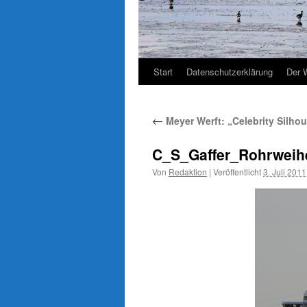
Start
Datenschutzerklärung
Der 
←
Meyer Werft: „Celebrity Silho
C_S_Gaffer_Rohrweihe,
Von
Redaktion
|
Veröffentlicht
3. Juli 2011