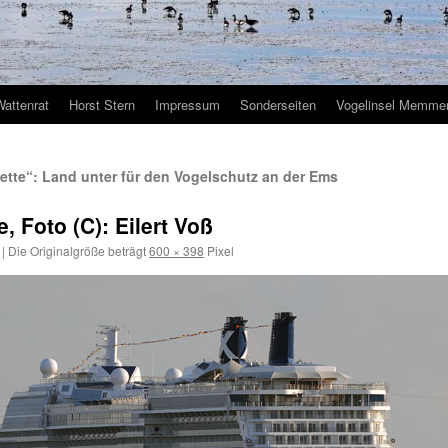
Wattenrat
Horst Stern
Impressum
Sonderseiten
Vogelinsel Memmer
uette“: Land unter für den Vogelschutz an der Ems
 Foto (C): Eilert Voß
|
Die Originalgröße beträgt
600 × 398
Pixel