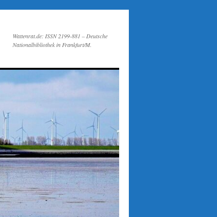
Wattenrat.de: ISSN 2199-881 – Deutsche
Nationalbibliothek in Frankfurt/M.