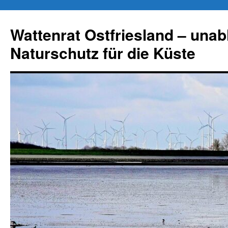
Zum
Inhalt
Wattenrat Ostfriesland – una
springen
Naturschutz für die Küste