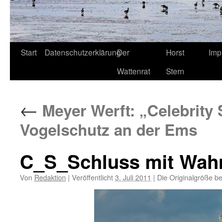
Start
Datenschutzerklärung
Der
Horst
Imp
Wattenrat
Stern
←
Meyer Werft: „Celebrity 
Vogelschutz an der Ems
C_S_Schluss mit Wahn
Von
Redaktion
|
Veröffentlicht
3. Juli 2011
|
Die Originalgröße b