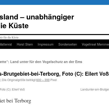
esland – unabhängiger
die Küste
Wattenrat
Horst Stern
Impressum
Sonderseiten
Vogelinsel Memmer
uette“: Land unter für den Vogelschutz an der Ems
utgebiet-bei-Terborg, Foto (C): Eilert Voß
|
Die Originalgröße beträgt
600 × 399
Pixel
oto (C): Eilert Voß
Landunter-am-Brutgeb
et bei Terborg