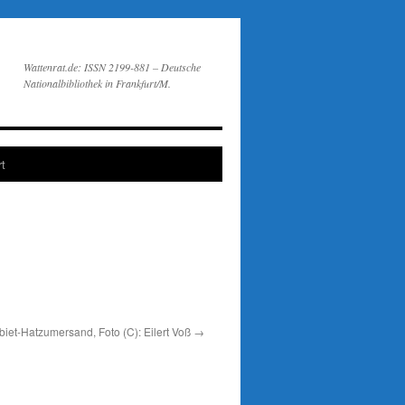
Wattenrat.de: ISSN 2199-881 – Deutsche
Nationalbibliothek in Frankfurt/M.
t
iet-Hatzumersand, Foto (C): Eilert Voß