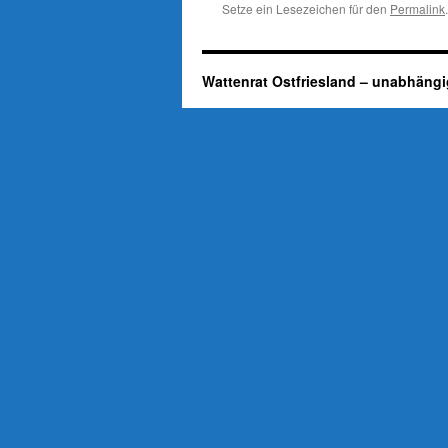
Setze ein Lesezeichen für den
Permalink
.
Wattenrat Ostfriesland – unabhängi