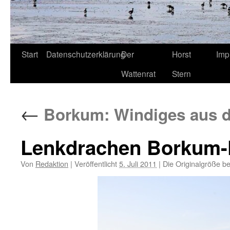
Start
Datenschutzerklärung
Der
Horst
Imp
Wattenrat
Stern
←
Borkum: Windiges aus d
Lenkdrachen Borkum-Fo
Von
Redaktion
|
Veröffentlicht
5. Juli 2011
|
Die Originalgröße b