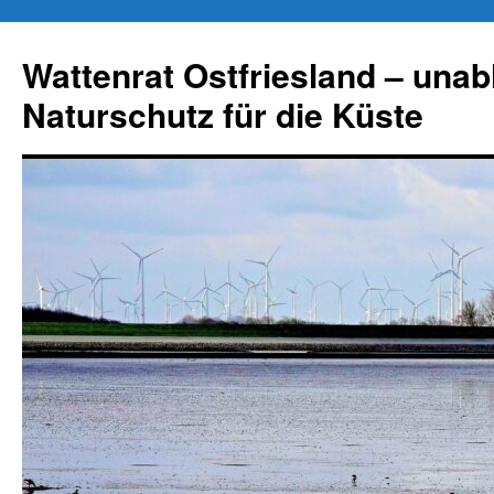
Zum
Inhalt
Wattenrat Ostfriesland – una
springen
Naturschutz für die Küste