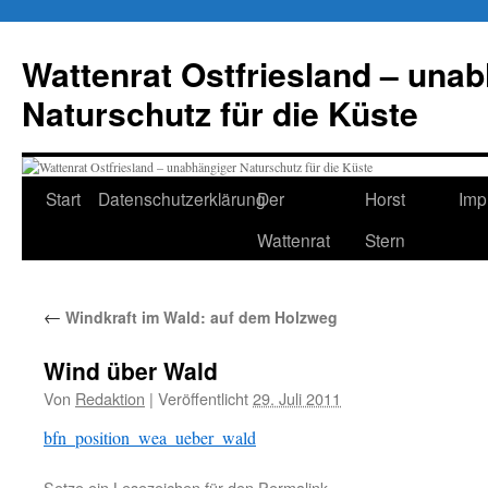
Zum
Inhalt
Wattenrat Ostfriesland – una
springen
Naturschutz für die Küste
Start
Datenschutzerklärung
Der
Horst
Imp
Wattenrat
Stern
←
Windkraft im Wald: auf dem Holzweg
Wind über Wald
Von
Redaktion
|
Veröffentlicht
29. Juli 2011
bfn_position_wea_ueber_wald
Setze ein Lesezeichen für den
Permalink
.