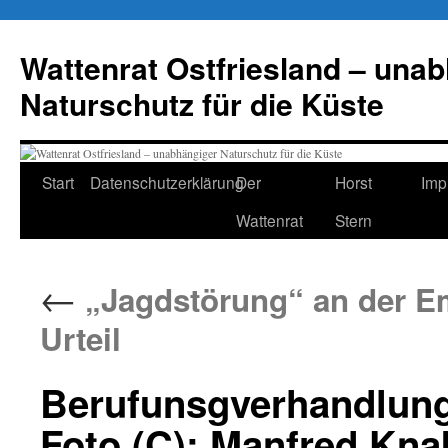
Zum
Inhalt
Wattenrat Ostfriesland – una
springen
Naturschutz für die Küste
Start
Datenschutzerklärung
Der
Horst
Imp
Wattenrat
Stern
←
„Jagdstörung“ an der E
Urteil
Berufunsgverhandlun
Foto (C): Manfred Kna