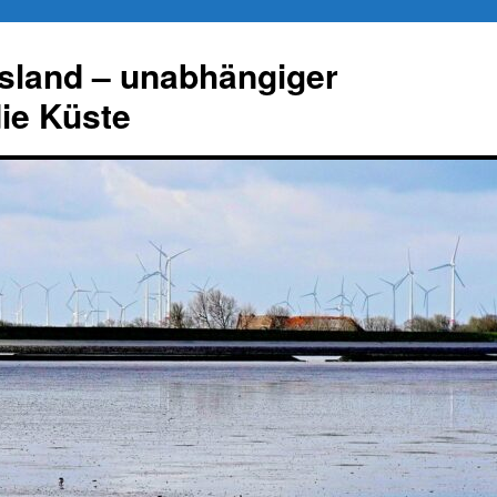
esland – unabhängiger
die Küste