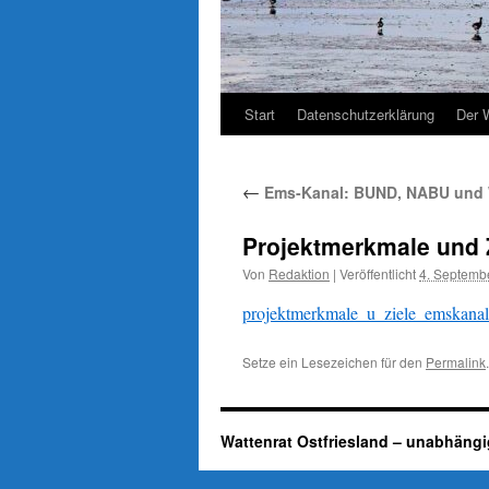
Start
Datenschutzerklärung
Der 
←
Ems-Kanal: BUND, NABU und 
Projektmerkmale und 
Von
Redaktion
|
Veröffentlicht
4. Septemb
projektmerkmale_u_ziele_emskana
Setze ein Lesezeichen für den
Permalink
.
Wattenrat Ostfriesland – unabhängi