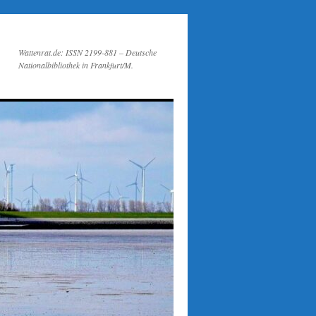
Wattenrat.de: ISSN 2199-881 – Deutsche
Nationalbibliothek in Frankfurt/M.