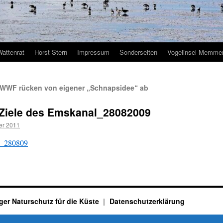
Wattenrat
Horst Stern
Impressum
Sonderseiten
Vogelinsel Memmer
WWF rücken von eigener „Schnapsidee“ ab
Ziele des Emskanal_28082009
er 2011
l_280809
ger Naturschutz für die Küste
Datenschutzerklärung