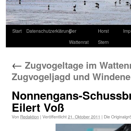
Start
Datenschutzerklärung
Der
Horst
Imp
Wattenrat
Stern
←
Zugvogeltage im Wattenm
Zugvogeljagd und Windene
Nonnengans-Schussbru
Eilert Voß
Von
Redaktion
|
Veröffentlicht
21. Oktober 2011
|
Die Originalgr