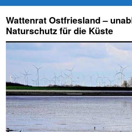
Zum
Inhalt
Wattenrat Ostfriesland – una
springen
Naturschutz für die Küste