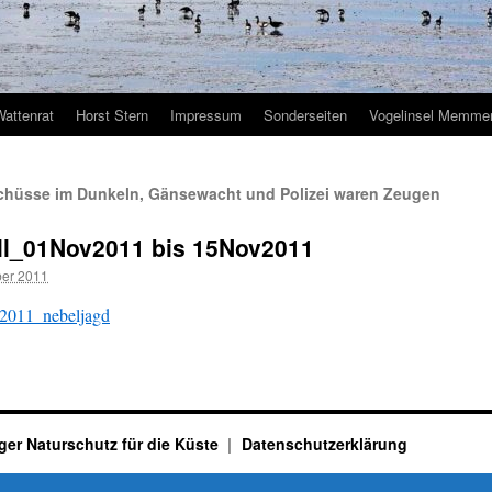
Wattenrat
Horst Stern
Impressum
Sonderseiten
Vogelinsel Memmer
chüsse im Dunkeln, Gänsewacht und Polizei waren Zeugen
ll_01Nov2011 bis 15Nov2011
er 2011
2011_nebeljagd
ger Naturschutz für die Küste
Datenschutzerklärung