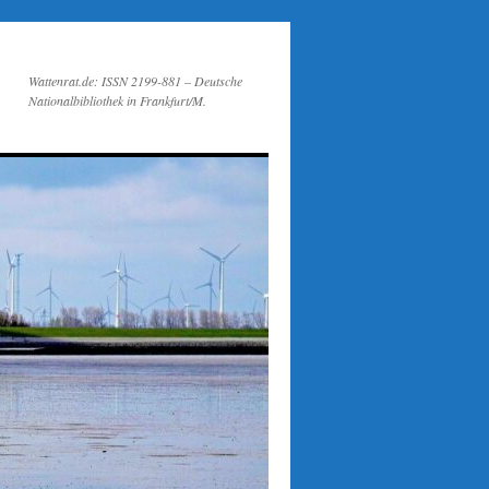
Wattenrat.de: ISSN 2199-881 – Deutsche
Nationalbibliothek in Frankfurt/M.