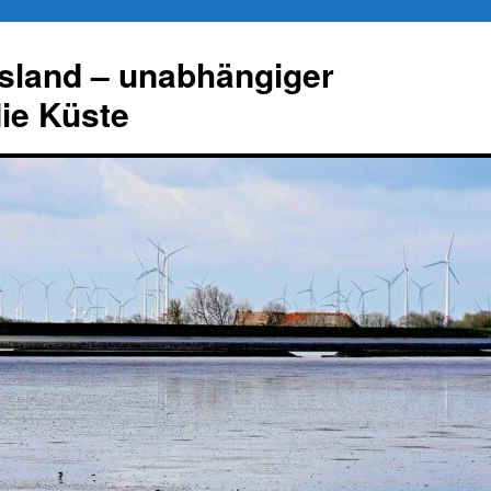
esland – unabhängiger
die Küste