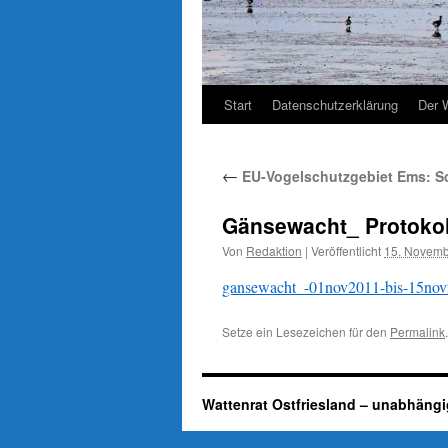
Start
Datenschutzerklärung
Der 
←
EU-Vogelschutzgebiet Ems: S
Gänsewacht_ Protoko
Von
Redaktion
|
Veröffentlicht
15. Novemb
gansewacht_-01nov2011-bis-15nov
Setze ein Lesezeichen für den
Permalink
.
Wattenrat Ostfriesland – unabhängi