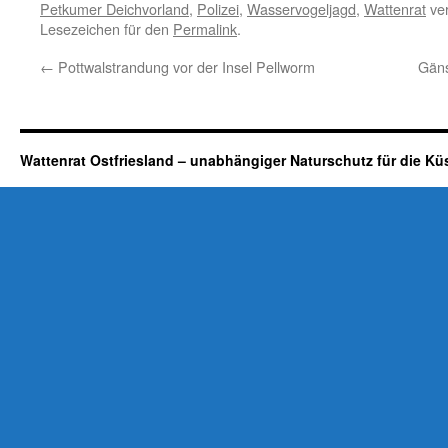
Petkumer Deichvorland
,
Polizei
,
Wasservogeljagd
,
Wattenrat
ver
Lesezeichen für den
Permalink
.
←
Pottwalstrandung vor der Insel Pellworm
Gäns
Wattenrat Ostfriesland – unabhängiger Naturschutz für die Kü