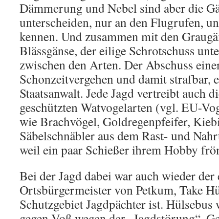
Dämmerung und Nebel sind aber die G
unterscheiden, nur an den Flugrufen, u
kennen. Und zusammen mit den Graugän
Blässgänse, der eilige Schrotschuss unte
zwischen den Arten. Der Abschuss einer
Schonzeitvergehen und damit strafbar, e
Staatsanwalt. Jede Jagd vertreibt auch d
geschützten Watvogelarten (vgl. EU-Vog
wie Brachvögel, Goldregenpfeifer, Kieb
Säbelschnäbler aus dem Rast- und Nahr
weil ein paar Schießer ihrem Hobby frö
Bei der Jagd dabei war auch wieder der
Ortsbürgermeister von Petkum, Take Hü
Schutzgebiet Jagdpächter ist. Hülsebus 
gegen Voß wegen der „Jagdstörung“. G