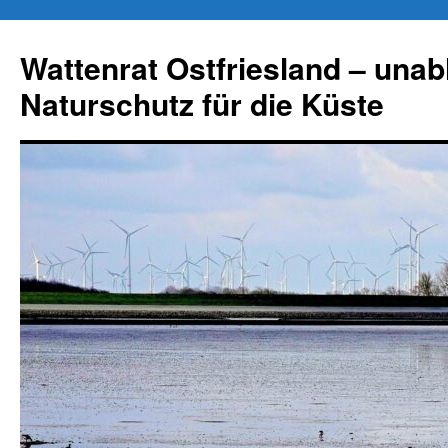
Zum
Inhalt
Wattenrat Ostfriesland – una
springen
Naturschutz für die Küste