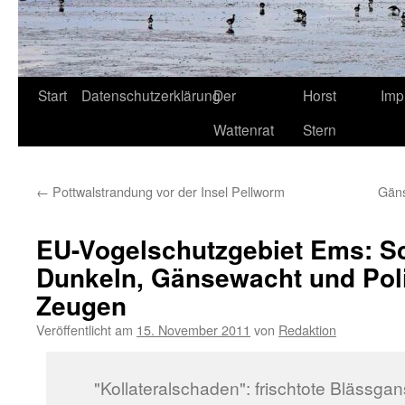
Start
Datenschutzerklärung
Der
Horst
Imp
Wattenrat
Stern
←
Pottwalstrandung vor der Insel Pellworm
Gäns
EU-Vogelschutzgebiet Ems: S
Dunkeln, Gänsewacht und Pol
Zeugen
Veröffentlicht am
15. November 2011
von
Redaktion
"Kollateralschaden": frischtote Blässga