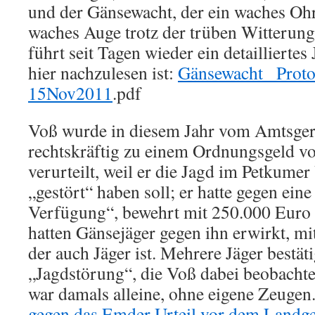
und der Gänsewacht, der ein waches Ohr
waches Auge trotz der trüben Witterung 
führt seit Tagen wieder ein detailliertes
hier nachzulesen ist:
Gänsewacht_ Prot
15Nov2011
.pdf
Voß wurde in diesem Jahr vom Amtsger
rechtskräftig zu einem Ordnungsgeld v
verurteilt, weil er die Jagd im Petkume
„gestört“ haben soll; er hatte gegen eine
Verfügung“, bewehrt mit 250.000 Euro (
hatten Gänsejäger gegen ihn erwirkt, mit
der auch Jäger ist. Mehrere Jäger bestät
„Jagdstörung“, die Voß dabei beobachte
war damals alleine, ohne eigene Zeugen
gegen das Emder Urteil vor dem Landge