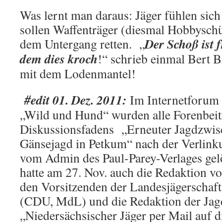
Was lernt man daraus: Jäger fühlen sich
sollen Waffenträger (diesmal Hobbyschü
Der Schoß ist 
dem Untergang retten. „
dem dies kroch
!“ schrieb einmal Bert B
mit dem Lodenmantel!
#edit 01. Dez. 2011:
Im Internetforum d
„Wild und Hund“ wurden alle Forenbei
Diskussionsfadens „Erneuter Jagdzwisc
Gänsejagd in Petkum“ nach der Verlink
vom Admin des Paul-Parey-Verlages gel
hatte am 27. Nov. auch die Redaktion v
den Vorsitzenden der Landesjägersc
(CDU, MdL) und die Redaktion der Jag
„Niedersächsischer Jäger per Mail auf d