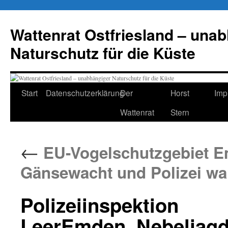
Zum
Inhalt
Wattenrat Ostfriesland – una
springen
Naturschutz für die Küste
Start
Datenschutzerklärung
Der
Horst
Imp
Wattenrat
Stern
←
EU-Vogelschutzgebiet E
Gänsewacht und Polizei w
Polizeiinspektion
LeerEmden_Nebeljag