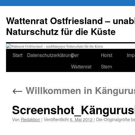
Zum
Inhalt
Wattenrat Ostfriesland – una
springen
Naturschutz für die Küste
Start
Datenschutzerklärung
Der
Horst
Imp
Wattenrat
Stern
←
Willkommen in Kängurus
Screenshot_Kängurusi
Von
Redaktion
|
Veröffentlicht
6. Mai 2012
|
Die Originalgröße b