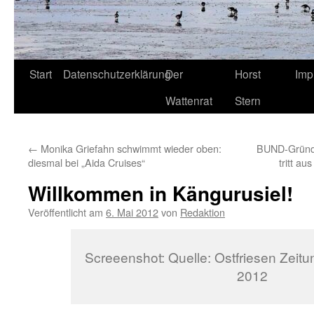
Start
Datenschutzerklärung
Der
Horst
Imp
Wattenrat
Stern
←
Monika Griefahn schwimmt wieder oben:
BUND-Gründu
diesmal bei „Aida Cruises“
tritt au
Willkommen in Kängurusiel!
Veröffentlicht am
6. Mai 2012
von
Redaktion
Screeenshot: Quelle: Ostfriesen Zeitun
2012