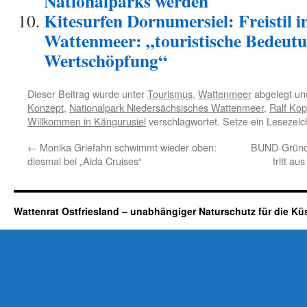
Nationalparks werden
Kitesurfen Dornumersiel: Freistil 
Wattenmeer: „touristische Bedeut
Wertschöpfung“
Dieser Beitrag wurde unter
Tourismus
,
Wattenmeer
abgelegt un
Konzept
,
Nationalpark Niedersächsisches Wattenmeer
,
Ralf Kop
Willkommen in Kängurusiel
verschlagwortet. Setze ein Lesezei
←
Monika Griefahn schwimmt wieder oben:
BUND-Gründu
diesmal bei „Aida Cruises“
tritt au
Wattenrat Ostfriesland – unabhängiger Naturschutz für die Kü