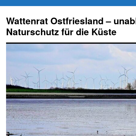
Zum
Inhalt
Wattenrat Ostfriesland – una
springen
Naturschutz für die Küste