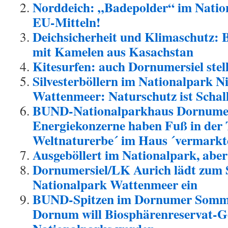
Norddeich: „Badepolder“ im Nation
EU-Mitteln!
Deichsicherheit und Klimaschutz:
mit Kamelen aus Kasachstan
Kitesurfen: auch Dornumersiel stel
Silvesterböllern im Nationalpark N
Wattenmeer: Naturschutz ist Schal
BUND-Nationalparkhaus Dornumer
Energiekonzerne haben Fuß in der 
Weltnaturerbe´ im Haus ´vermarkt
Ausgeböllert im Nationalpark, abe
Dornumersiel/LK Aurich lädt zum S
Nationalpark Wattenmeer ein
BUND-Spitzen im Dornumer Somme
Dornum will Biosphärenreservat-G