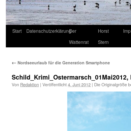
Start
Datenschutzerklärung
Der
Horst
Imp
Wattenrat
Stern
←
Nordseeurlaub für die Generation Smartphone
Schild_Krimi_Ostermarsch_01Mai2012, F
Von
Redaktion
|
Veröffentlicht
4. Juni 2012
|
Die Originalgröße b