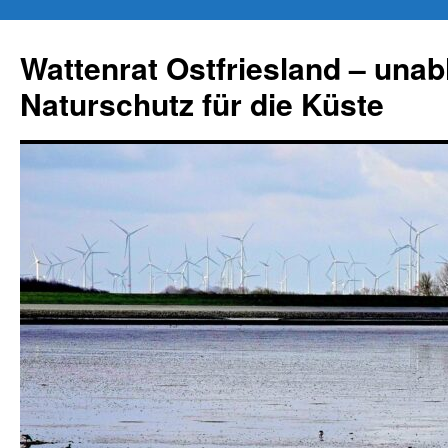
Zum
Inhalt
Wattenrat Ostfriesland – una
springen
Naturschutz für die Küste