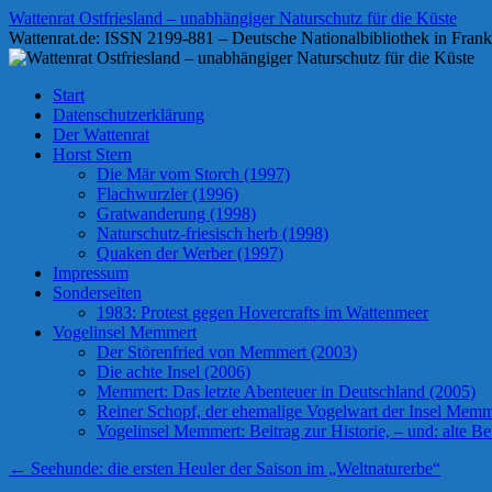
Zum
Wattenrat Ostfriesland – unabhängiger Naturschutz für die Küste
Inhalt
Wattenrat.de: ISSN 2199-881 – Deutsche Nationalbibliothek in Frank
springen
Start
Datenschutzerklärung
Der Wattenrat
Horst Stern
Die Mär vom Storch (1997)
Flachwurzler (1996)
Gratwanderung (1998)
Naturschutz-friesisch herb (1998)
Quaken der Werber (1997)
Impressum
Sonderseiten
1983: Protest gegen Hovercrafts im Wattenmeer
Vogelinsel Memmert
Der Störenfried von Memmert (2003)
Die achte Insel (2006)
Memmert: Das letzte Abenteuer in Deutschland (2005)
Reiner Schopf, der ehemalige Vogelwart der Insel Memmer
Vogelinsel Memmert: Beitrag zur Historie, – und: alte Bet
←
Seehunde: die ersten Heuler der Saison im „Weltnaturerbe“