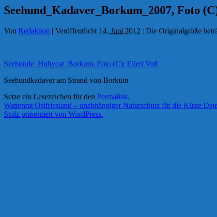
Seehund_Kadaver_Borkum_2007, Foto (C):
Von
Redaktion
|
Veröffentlicht
14. Juni 2012
|
Die Originalgröße betr
Seehunde_Hobycat_Borkum, Foto (C): Eilert Voß
Seehundkadaver am Strand von Borkum
Setze ein Lesezeichen für den
Permalink
.
Wattenrat Ostfriesland – unabhängiger Naturschutz für die Küste
Date
Stolz präsentiert von WordPress.