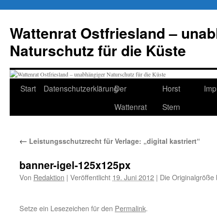
Zum
Inhalt
Wattenrat Ostfriesland – una
springen
Naturschutz für die Küste
Start
Datenschutzerklärung
Der
Horst
Imp
Wattenrat
Stern
←
Leistungsschutzrecht für Verlage: „digital kastriert“
banner-igel-125x125px
Von
Redaktion
|
Veröffentlicht
19. Juni 2012
|
Die Originalgröße 
Setze ein Lesezeichen für den
Permalink
.