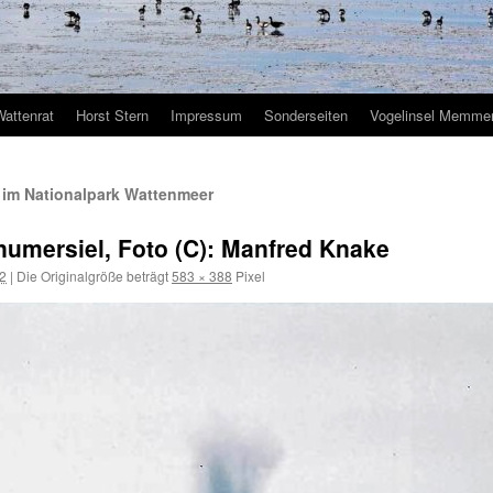
Wattenrat
Horst Stern
Impressum
Sonderseiten
Vogelinsel Memmer
 im Nationalpark Wattenmeer
mersiel, Foto (C): Manfred Knake
12
|
Die Originalgröße beträgt
583 × 388
Pixel