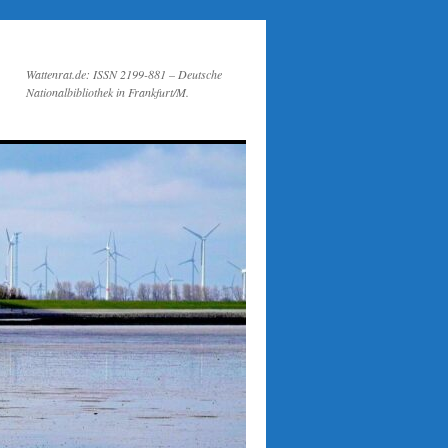
Wattenrat.de: ISSN 2199-881 – Deutsche
Nationalbibliothek in Frankfurt/M.