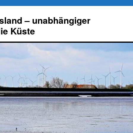
esland – unabhängiger
die Küste