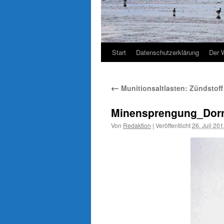
Start
Datenschutzerklärung
Der 
←
Munitionsaltlasten: Zündstoff
Minensprengung_Dornu
Von
Redaktion
|
Veröffentlicht
26. Juli 20