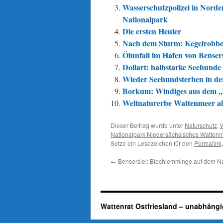
Wasserschutzpolizei in Norde
Nationalpark
Die ersten Heuler
Nach dem Sturm: Kegelrobbe a
Ölunfall im Hafen von Bensers
Dollart: halbstarke Seehunde
Wieder Seehundsterben in de
Borkum: Windiges aus dem „
Weltnaturerbe Wattenmeer als
Dieser Beitrag wurde unter
Naturschutz
,
Nationalpark Niedersächsisches Watten
Setze ein Lesezeichen für den
Permalink
.
←
Bensersiel: Blechlemminge auf dem Na
Wattenrat Ostfriesland – unabhängi