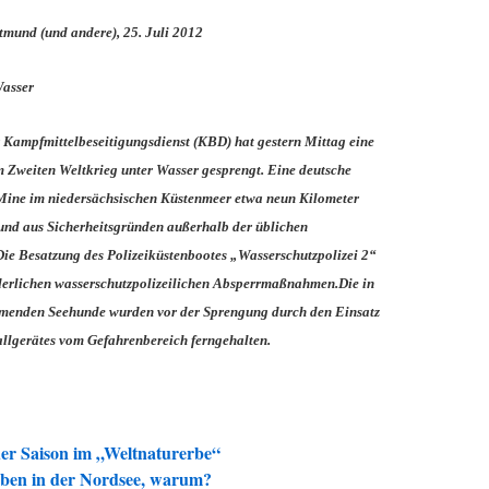
tmund (und andere), 25. Juli 2012
Wasser
fmittelbeseitigungsdienst (KBD) hat gestern Mittag eine
 Zweiten Weltkrieg unter Wasser gesprengt. Eine deutsche
 Mine im niedersächsischen Küstenmeer etwa neun Kilometer
nd aus Sicherheitsgründen außerhalb der üblichen
Die Besatzung des Polizeiküstenbootes „Wasserschutzpolizei 2“
erlichen wasserschutzpolizeilichen Absperrmaßnahmen.Die in
mmenden Seehunde wurden vor der Sprengung durch den Einsatz
allgerätes vom Gefahrenbereich ferngehalten.
der Saison im „Weltnaturerbe“
rben in der Nordsee, warum?