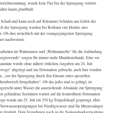
berichterstattung, wurde kein Tier bei der Sprengung verletzt.
daher kaum glaubhaft.
er Schall und kann noch auf Kilometer Schäden am Gehör der
ach der Sprengung wurden bei Borkum vier Heuler, also
n. Ob dies ursächlich mit der vorangegangenen Sprengung
cher nachweisen.
earbeiten im Wattenmeer und „Weltnaturerbe“ für die Anbindung
nergiewende“ sorgen für immer mehr Munitionsfunde. Eine vor
aumine wurde ohne nähere örtlichen Angaben am 24. Juli
tswege“ abgelegt und zur Detonation gebracht, auch hier wurden
t, „vor der Sprengung durch den Einsatz eines speziellen
enbereich ferngehalten“. Ob das jedes mal so gelingt, ist
schgerecht unter Wasser die ausreichende Abstände zur Sprengung
en gefundene Seeminen warten auf die kontrollierte Detonation
oge wurde am 25. Juli ein 250 kg-Torpedokopf gesprengt, über
Überwassersprengungen bei Niedrigwasser sind für Meeressäuger
re fernhält. Dem Vernehmen nach ist die Nationalparkverwaltung