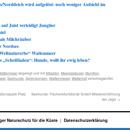
n/Norddeich wird aufgelöst: noch weniger Aufsicht im
uf Juist verteidigt Jungtier
iel
 als Milchräuber
r Nordsee
Weltnaturerbe“ Wattenmeer
 „Scheißladen“: Hunde, wollt ihr ewig leben?
Wattenmeer
abgelegt und mit
Altlasten
,
Meeressäuger
,
Munition
,
meer
,
Seehunde
,
Sprengungen
,
Wattenmeeer
,
Wattenrat
verschlagwortet.
tionalpark-Platz
Seehunde: Fischereifunktionär fordert Wiedereinführung
der Jagd
→
ger Naturschutz für die Küste
Datenschutzerklärung