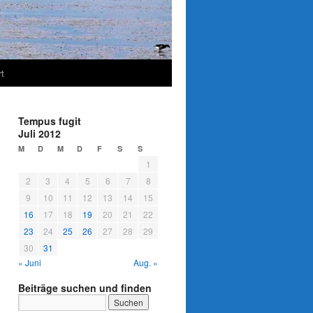
t
Tempus fugit
Juli 2012
M
D
M
D
F
S
S
1
2
3
4
5
6
7
8
9
10
11
12
13
14
15
16
17
18
19
20
21
22
23
24
25
26
27
28
29
30
31
« Juni
Aug. »
Beiträge suchen und finden