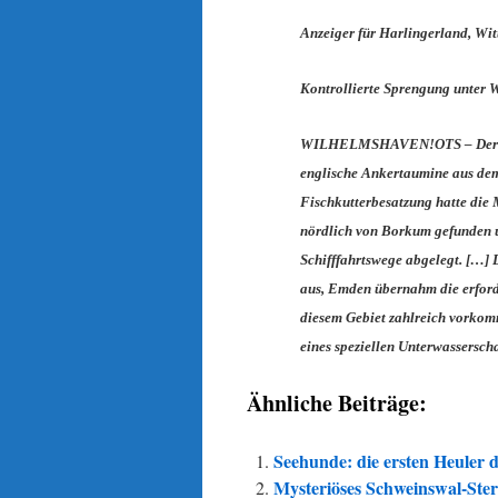
Anzeiger für Harlingerland, Wit
Kontrollierte Sprengung unter 
WILHELMSHAVEN!OTS – Der Kamp
englische Ankertaumine aus dem
Fischkutterbesatzung hatte die
nördlich von Borkum gefunden u
Schifffahrtswege abgelegt. […] 
aus, Emden übernahm die erford
diesem Gebiet zahlreich vorko
eines speziellen Unterwassersch
Ähnliche Beiträge:
Seehunde: die ersten Heuler 
Mysteriöses Schweinswal-Ste