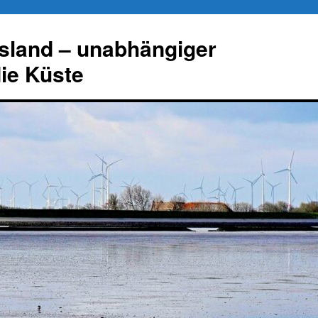
esland – unabhängiger
die Küste