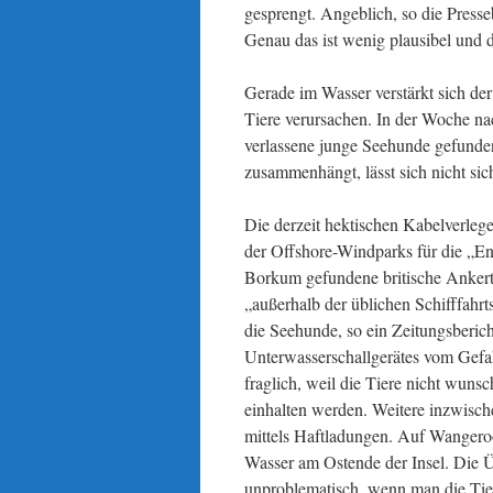
gesprengt. Angeblich, so die Presse
Genau das ist wenig plausibel und 
Gerade im Wasser verstärkt sich d
Tiere verursachen. In der Woche n
verlassene junge Seehunde gefunde
zusammenhängt, lässt sich nicht si
Die derzeit hektischen Kabelverleg
der Offshore-Windparks für die „E
Borkum gefundene britische Ankert
„außerhalb der üblichen Schifffahr
die Seehunde, so ein Zeitungsberich
Unterwasserschallgerätes vom Gefahr
fraglich, weil die Tiere nicht wun
einhalten werden. Weitere inzwisch
mittels Haftladungen. Auf Wangero
Wasser am Ostende der Insel. Die 
unproblematisch, wenn man die Tie