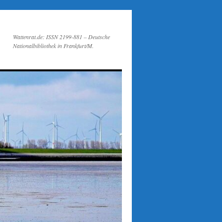
Wattenrat.de: ISSN 2199-881 – Deutsche
Nationalbibliothek in Frankfurt/M.