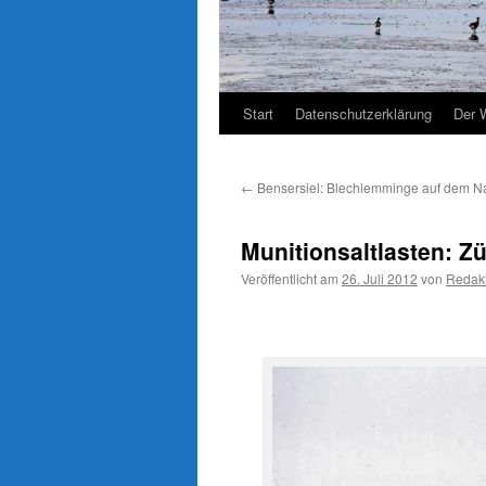
Start
Datenschutzerklärung
Der 
←
Bensersiel: Blechlemminge auf dem Na
Munitionsaltlasten: Z
Veröffentlicht am
26. Juli 2012
von
Redak