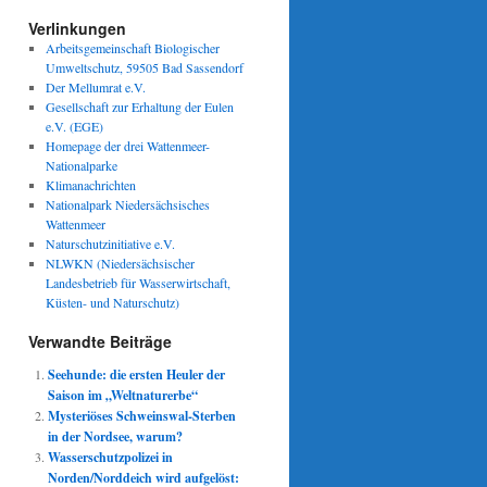
Verlinkungen
Arbeitsgemeinschaft Biologischer
Umweltschutz, 59505 Bad Sassendorf
Der Mellumrat e.V.
Gesellschaft zur Erhaltung der Eulen
e.V. (EGE)
Homepage der drei Wattenmeer-
Nationalparke
Klimanachrichten
Nationalpark Niedersächsisches
Wattenmeer
Naturschutzinitiative e.V.
NLWKN (Niedersächsischer
Landesbetrieb für Wasserwirtschaft,
Küsten- und Naturschutz)
Verwandte Beiträge
Seehunde: die ersten Heuler der
Saison im „Weltnaturerbe“
Mysteriöses Schweinswal-Sterben
in der Nordsee, warum?
Wasserschutzpolizei in
Norden/Norddeich wird aufgelöst: