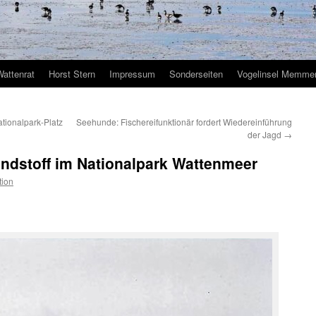
Wattenrat
Horst Stern
Impressum
Sonderseiten
Vogelinsel Memmer
tionalpark-Platz
Seehunde: Fischereifunktionär fordert Wiedereinführung
der Jagd
→
ündstoff im Nationalpark Wattenmeer
tion