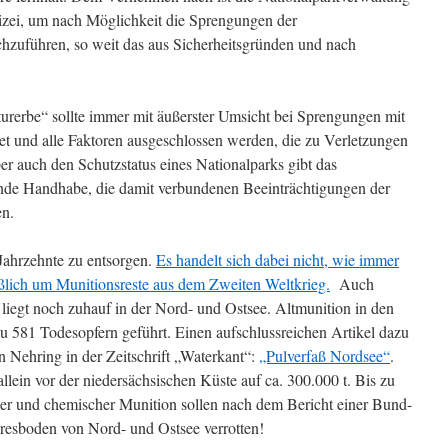
izei, um nach Möglichkeit die Sprengungen der
chzuführen, so weit das aus Sicherheitsgründen und nach
urerbe“ sollte immer mit äußerster Umsicht bei Sprengungen mit
tet und alle Faktoren ausgeschlossen werden, die zu Verletzungen
er auch den Schutzstatus eines Nationalparks gibt das
nde Handhabe, die damit verbundenen Beeinträchtigungen der
en.
 Jahrzehnte zu entsorgen.
Es handelt sich dabei nicht, wie immer
ießlich um Munitionsreste aus dem Zweiten Weltkrieg.
Auch
gt noch zuhauf in der Nord- und Ostsee. Altmunition in den
u 581 Todesopfern geführt. Einen aufschlussreichen Artikel dazu
an Nehring in der Zeitschrift „Waterkant“:
„Pulverfaß Nordsee“
.
llein vor der niedersächsischen Küste auf ca. 300.000 t. Bis zu
er und chemischer Munition sollen nach dem Bericht einer Bund-
esboden von Nord- und Ostsee verrotten!