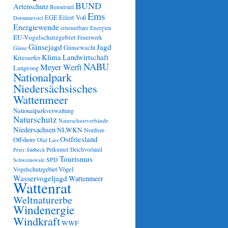
BUND
Artenschutz
Bensersiel
Ems
Eilert Voß
EGE
Dornumersiel
Energiewende
erneuerbare Energien
EU-Vogelschutzgebiet
Feuerwerk
Gänsejagd
Jagd
Gänsewacht
Gänse
Klima
Landwirtschaft
Kitesurfer
NABU
Meyer Werft
Langeoog
Nationalpark
Niedersächsisches
Wattenmeer
Nationalparkverwaltung
Naturschutz
Naturschutzverbände
Niedersachsen
NLWKN
Nordsee
Ostfriesland
Offshore
Olaf Lies
Petkumer Deichvorland
Peter Südbeck
Tourismus
SPD
Schweinswale
Vögel
Vogelschutzgebiet
Wasservogeljagd
Wattenmeer
Wattenrat
Weltnaturerbe
Windenergie
Windkraft
WWF