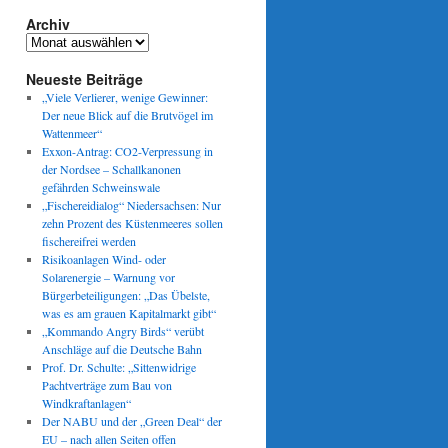
Archiv
Archiv
Neueste Beiträge
„Viele Verlierer, wenige Gewinner:
Der neue Blick auf die Brutvögel im
Wattenmeer“
Exxon-Antrag: CO2-Verpressung in
der Nordsee – Schallkanonen
gefährden Schweinswale
„Fischereidialog“ Niedersachsen: Nur
zehn Prozent des Küstenmeeres sollen
fischereifrei werden
Risikoanlagen Wind- oder
Solarenergie – Warnung vor
Bürgerbeteiligungen: „Das Übelste,
was es am grauen Kapitalmarkt gibt“
„Kommando Angry Birds“ verübt
Anschläge auf die Deutsche Bahn
Prof. Dr. Schulte: „Sittenwidrige
Pachtverträge zum Bau von
Windkraftanlagen“
Der NABU und der „Green Deal“ der
EU – nach allen Seiten offen