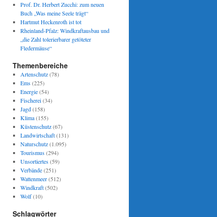
Prof. Dr. Herbert Zucchi: zum neuen
Buch „Was meine Seele trägt“
Hartmut Heckenroth ist tot
Rheinland-Pfalz: Windkraftausbau und
„die Zahl tolerierbarer getöteter
Fledermäuse“
Themenbereiche
Artenschutz
(78)
Ems
(225)
Energie
(54)
Fischerei
(34)
Jagd
(158)
Klima
(155)
Küstenschutz
(67)
Landwirtschaft
(131)
Naturschutz
(1.095)
Tourismus
(294)
Unsortiertes
(59)
Verbände
(251)
Wattenmeer
(512)
Windkraft
(502)
Wolf
(10)
Schlagwörter