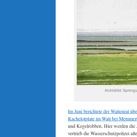
Archivbild: Spreng
Im Juni berichtete der Wattenrat ü
Kachelotplate im Watt bei Memmert
und Kegelrobben. Hier werden die 
vertrieb die Wasserschutzpolizei a