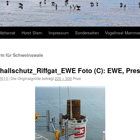
Wattenrat
Horst Stern
Impressum
Sonderseiten
Vogelinsel Memmer
ärm für Schweinswale
llschutz_Riffgat_EWE Foto (C): EWE, Pre
 2013
|
Die Originalgröße beträgt
225 × 300
Pixel