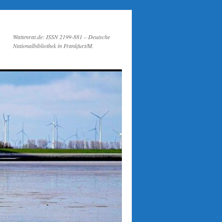
Wattenrat.de: ISSN 2199-881 – Deutsche
Nationalbibliothek in Frankfurt/M.