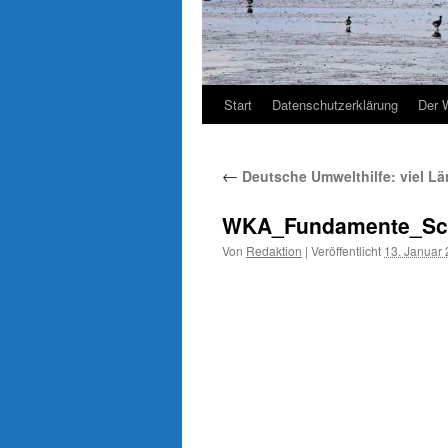
Start
Datenschutzerklärung
Der 
←
Deutsche Umwelthilfe: viel L
WKA_Fundamente_Scha
Von
Redaktion
|
Veröffentlicht
13. Januar