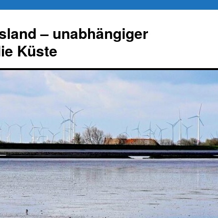
esland – unabhängiger
die Küste