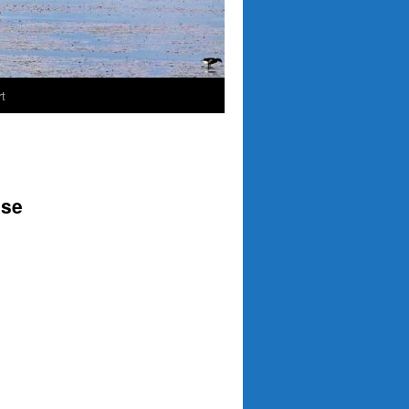
t
sse