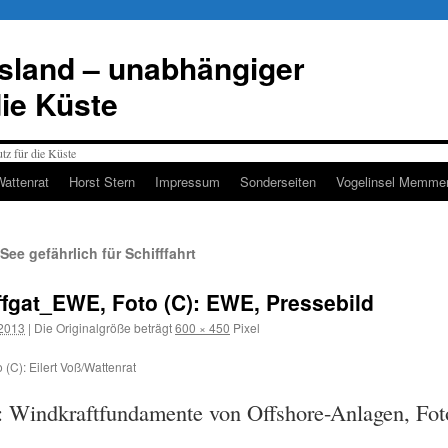
esland – unabhängiger
die Küste
Wattenrat
Horst Stern
Impressum
Sonderseiten
Vogelinsel Memmer
ee gefährlich für Schifffahrt
gat_EWE, Foto (C): EWE, Pressebild
 2013
|
Die Originalgröße beträgt
600 × 450
Pixel
): Eilert Voß/Wattenrat
rt: Windkraftfundamente von Offshore-Anlagen, F