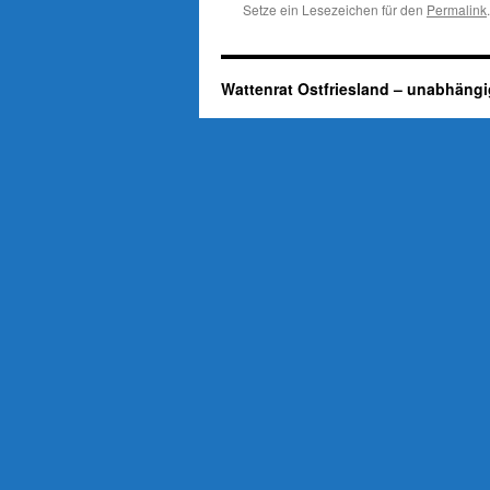
Setze ein Lesezeichen für den
Permalink
.
Wattenrat Ostfriesland – unabhängi