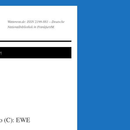
Wattenrat.de: ISSN 2199-881 – Deutsche
Nationalbibliothek in Frankfurt/M.
t
oto (C): EWE