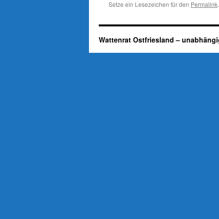
Setze ein Lesezeichen für den
Permalink
.
Wattenrat Ostfriesland – unabhängi