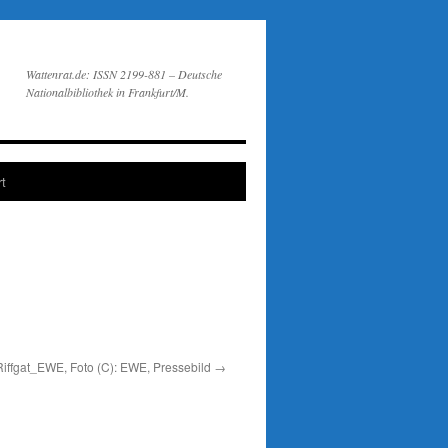
Wattenrat.de: ISSN 2199-881 – Deutsche
Nationalbibliothek in Frankfurt/M.
t
fgat_EWE, Foto (C): EWE, Pressebild