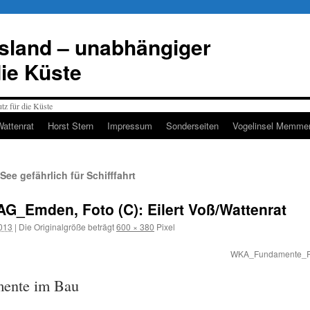
esland – unabhängiger
die Küste
Wattenrat
Horst Stern
Impressum
Sonderseiten
Vogelinsel Memmer
ee gefährlich für Schifffahrt
Emden, Foto (C): Eilert Voß/Wattenrat
2013
|
Die Originalgröße beträgt
600 × 380
Pixel
WKA_Fundamente_Rif
mente im Bau