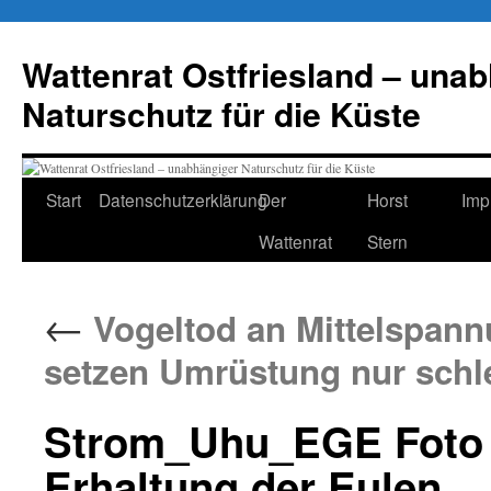
Zum
Inhalt
Wattenrat Ostfriesland – una
springen
Naturschutz für die Küste
Start
Datenschutzerklärung
Der
Horst
Imp
Wattenrat
Stern
←
Vogeltod an Mittelspann
setzen Umrüstung nur sch
Strom_Uhu_EGE Foto (
Erhaltung der Eulen