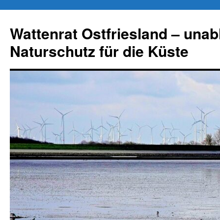
Zum
Inhalt
Wattenrat Ostfriesland – una
springen
Naturschutz für die Küste