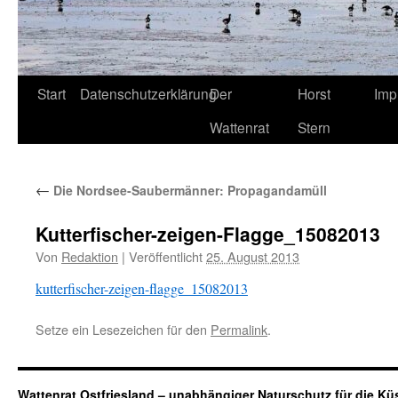
Start
Datenschutzerklärung
Der
Horst
Imp
Wattenrat
Stern
←
Die Nordsee-Saubermänner: Propagandamüll
Kutterfischer-zeigen-Flagge_15082013
Von
Redaktion
|
Veröffentlicht
25. August 2013
kutterfischer-zeigen-flagge_15082013
Setze ein Lesezeichen für den
Permalink
.
Wattenrat Ostfriesland – unabhängiger Naturschutz für die Kü