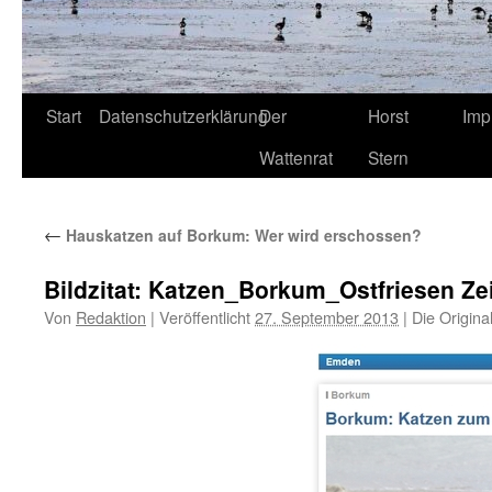
Start
Datenschutzerklärung
Der
Horst
Imp
Wattenrat
Stern
←
Hauskatzen auf Borkum: Wer wird erschossen?
Bildzitat: Katzen_Borkum_Ostfriesen Z
Von
Redaktion
|
Veröffentlicht
27. September 2013
|
Die Origina