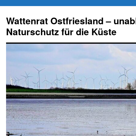
Zum
Inhalt
Wattenrat Ostfriesland – una
springen
Naturschutz für die Küste