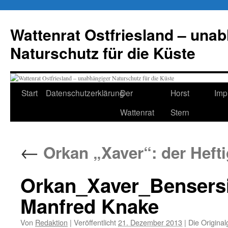
Zum
Inhalt
Wattenrat Ostfriesland – una
springen
Naturschutz für die Küste
Start
Datenschutzerklärung
Der
Horst
Imp
Wattenrat
Stern
←
Orkan „Xaver“: der Heftig
Orkan_Xaver_Bensersi
Manfred Knake
Von
Redaktion
|
Veröffentlicht
21. Dezember 2013
|
Die Original