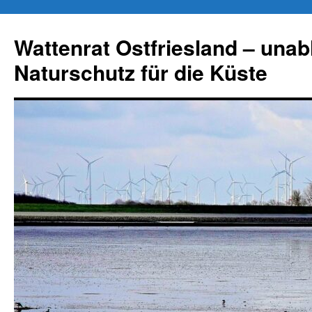
Zum
Inhalt
Wattenrat Ostfriesland – una
springen
Naturschutz für die Küste