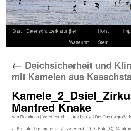
Start
Datenschutzerklärung
Der
Horst
Imp
Wattenrat
Stern
←
Deichsicherheit und Kl
mit Kamelen aus Kasachst
Kamele_2_Dsiel_Zirkus
Manfred Knake
Von
Redaktion
|
Veröffentlicht
1. April 2014
|
Die Originalgröße 
Kamele_Dornumersiel_Zirkus Renzi_2013, Foto (C): Manfre