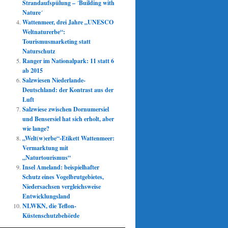
Strandaufspülung – ´Building with
Nature´
Wattenmeer, drei Jahre „UNESCO
Weltnaturerbe“:
Tourismusmarketing statt
Naturschutz
Ranger im Nationalpark: 11 statt 6
ab 2015
Salzwiesen Niederlande-
Deutschland: der Kontrast aus der
Luft
Salzwiese zwischen Dornumersiel
und Bensersiel hat sich erholt, aber
wie lange?
„Welt(w)erbe“-Etikett Wattenmeer:
Vermarktung mit
„Naturtourismus“
Insel Ameland: beispielhafter
Schutz eines Vogelbrutgebietes,
Niedersachsen vergleichsweise
Entwicklungsland
NLWKN, die Teflon-
Küstenschutzbehörde