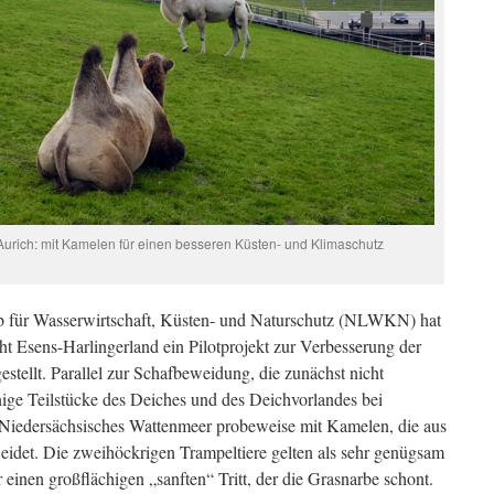
Aurich: mit Kamelen für einen besseren Küsten- und Klimaschutz
b für Wasserwirtschaft, Küsten- und Naturschutz (NLWKN) hat
t Esens-Harlingerland ein Pilotprojekt zur Verbesserung der
tellt. Parallel zur Schafbeweidung, die zunächst nicht
ige Teilstücke des Deiches und des Deichvorlandes bei
Niedersächsisches Wattenmeer probeweise mit Kamelen, die aus
idet. Die zweihöckrigen Trampeltiere gelten als sehr genügsam
einen großflächigen „sanften“ Tritt, der die Grasnarbe schont.