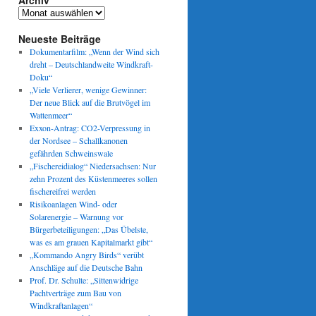
Archiv
Archiv
Neueste Beiträge
Dokumentarfilm: „Wenn der Wind sich
dreht – Deutschlandweite Windkraft-
Doku“
„Viele Verlierer, wenige Gewinner:
Der neue Blick auf die Brutvögel im
Wattenmeer“
Exxon-Antrag: CO2-Verpressung in
der Nordsee – Schallkanonen
gefährden Schweinswale
„Fischereidialog“ Niedersachsen: Nur
zehn Prozent des Küstenmeeres sollen
fischereifrei werden
Risikoanlagen Wind- oder
Solarenergie – Warnung vor
Bürgerbeteiligungen: „Das Übelste,
was es am grauen Kapitalmarkt gibt“
„Kommando Angry Birds“ verübt
Anschläge auf die Deutsche Bahn
Prof. Dr. Schulte: „Sittenwidrige
Pachtverträge zum Bau von
Windkraftanlagen“