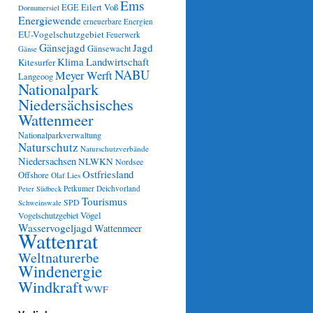
Ems
Eilert Voß
EGE
Dornumersiel
Energiewende
erneuerbare Energien
EU-Vogelschutzgebiet
Feuerwerk
Gänsejagd
Jagd
Gänsewacht
Gänse
Klima
Landwirtschaft
Kitesurfer
NABU
Meyer Werft
Langeoog
Nationalpark
Niedersächsisches
Wattenmeer
Nationalparkverwaltung
Naturschutz
Naturschutzverbände
Niedersachsen
NLWKN
Nordsee
Ostfriesland
Offshore
Olaf Lies
Petkumer Deichvorland
Peter Südbeck
Tourismus
SPD
Schweinswale
Vögel
Vogelschutzgebiet
Wasservogeljagd
Wattenmeer
Wattenrat
Weltnaturerbe
Windenergie
Windkraft
WWF