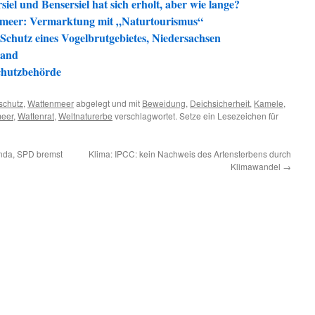
el und Bensersiel hat sich erholt, aber wie lange?
nmeer: Vermarktung mit „Naturtourismus“
 Schutz eines Vogelbrutgebietes, Niedersachsen
land
chutzbehörde
schutz
,
Wattenmeer
abgelegt und mit
Beweidung
,
Deichsicherheit
,
Kamele
,
meer
,
Wattenrat
,
Weltnaturerbe
verschlagwortet. Setze ein Lesezeichen für
nda, SPD bremst
Klima: IPCC: kein Nachweis des Artensterbens durch
Klimawandel
→