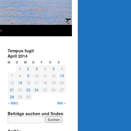
t
Tempus fugit
April 2014
M
D
M
D
F
S
S
1
2
3
4
5
6
7
8
9
10
11
12
13
14
15
16
17
18
19
20
21
22
23
24
25
26
27
28
29
30
« März
Mai »
Beiträge suchen und finden