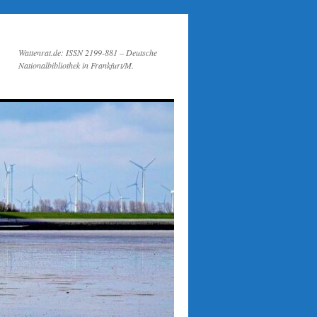
Wattenrat.de: ISSN 2199-881 – Deutsche
Nationalbibliothek in Frankfurt/M.