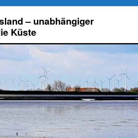
esland – unabhängiger
die Küste