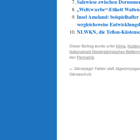
Salzwiese zwischen Dornumersi
„Welt(w)erbe“-Etikett Watte
Insel Ameland: beispielhafter
vergleichsweise Entwicklungs
NLWKN, die Teflon-Küstens
Dieser Beitrag wurde unter
Klima
,
Küsten
Nationalpark Niedersächsisches Watten
den
Permalink
.
←
Gänsejagd: Fakten statt Jägerpropaga
Gänseschutz