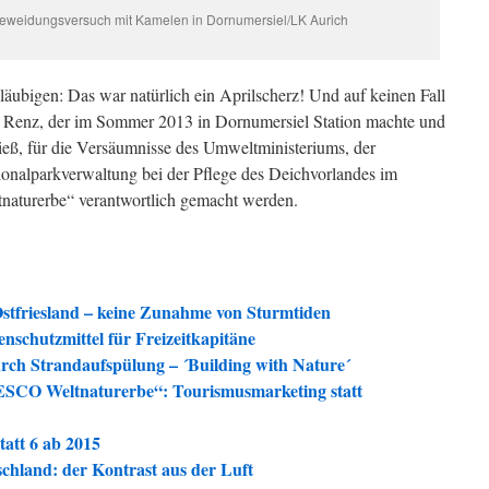
eweidungsversuch mit Kamelen in Dornumersiel/LK Aurich
läubigen: Das war natürlich ein Aprilscherz! Und auf keinen Fall
us Renz, der im Sommer 2013 in Dornumersiel Station machte und
ieß, für die Versäumnisse des Umweltministeriums, der
onalparkverwaltung bei der Pflege des Deichvorlandes im
naturerbe“ verantwortlich gemacht werden.
 Ostfriesland – keine Zunahme von Sturmtiden
nschutzmittel für Freizeitkapitäne
rch Strandaufspülung – ´Building with Nature´
ESCO Weltnaturerbe“: Tourismusmarketing statt
tatt 6 ab 2015
chland: der Kontrast aus der Luft