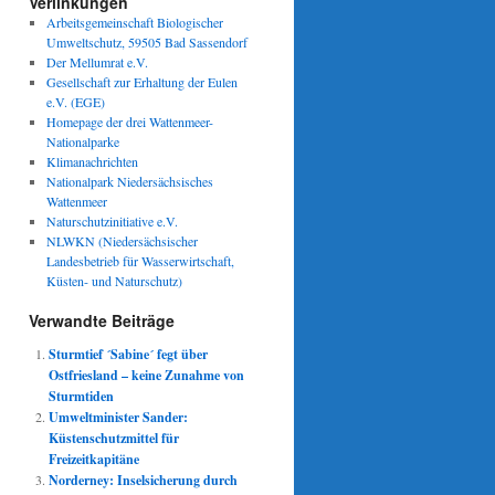
Verlinkungen
Arbeitsgemeinschaft Biologischer
Umweltschutz, 59505 Bad Sassendorf
Der Mellumrat e.V.
Gesellschaft zur Erhaltung der Eulen
e.V. (EGE)
Homepage der drei Wattenmeer-
Nationalparke
Klimanachrichten
Nationalpark Niedersächsisches
Wattenmeer
Naturschutzinitiative e.V.
NLWKN (Niedersächsischer
Landesbetrieb für Wasserwirtschaft,
Küsten- und Naturschutz)
Verwandte Beiträge
Sturmtief ´Sabine´ fegt über
Ostfriesland – keine Zunahme von
Sturmtiden
Umweltminister Sander:
Küstenschutzmittel für
Freizeitkapitäne
Norderney: Inselsicherung durch