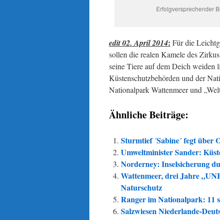
Erfolgversprechender B
:
edit 02. April 2014
Für die Leichtg
sollen die realen Kamele des Zirk
seine Tiere auf dem Deich weiden l
Küstenschutzbehörden und der Nati
Nationalpark Wattenmeer und „Welt
Ähnliche Beiträge:
Sturmtief ´Sabine´ fegt über
Umweltminister Sander: Küste
Norderney: Inselsicherung du
Wattenmeer, drei Jahre „UN
Naturschutz
Ranger im Nationalpark: 11 s
Salzwiesen Niederlande-Deuts