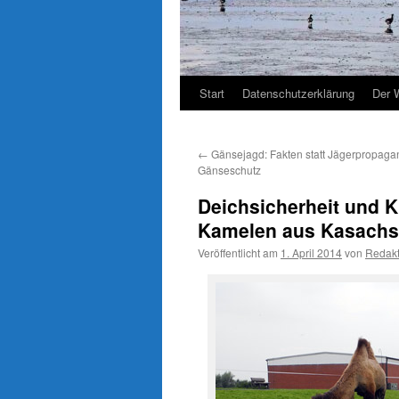
Start
Datenschutzerklärung
Der 
←
Gänsejagd: Fakten statt Jägerpropaga
Gänseschutz
Deichsicherheit und 
Kamelen aus Kasachs
Veröffentlicht am
1. April 2014
von
Redakt