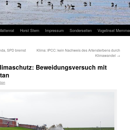
Wattenrat
Horst Stern
Impressum
Sonderseiten
Vogelinsel Memmer
nda, SPD bremst
Klima: IPCC: kein Nachweis des Artensterbens durch
Klimawandel
→
Klimaschutz: Beweidungsversuch mit
tan
ion