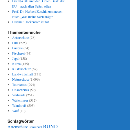
Der NABU und der „Green Deal“ der
EU – nach allen Seiten offen
Prof. Dr. Herbert Zucchi: zum neuen
Buch „Was meine Seele trägt“
Hartmut Heckenroth ist tot
Themenbereiche
Artenschutz
(78)
Ems
(225)
Energie
(54)
Fischerei
(34)
Jagd
(158)
Klima
(155)
Küstenschutz
(67)
Landwirtschaft
(131)
Naturschutz
(1.096)
Tourismus
(294)
Unsortiertes
(59)
Verbände
(251)
Wattenmeer
(512)
Windkraft
(503)
Wolf
(10)
Schlagwörter
BUND
Artenschutz
Bensersiel