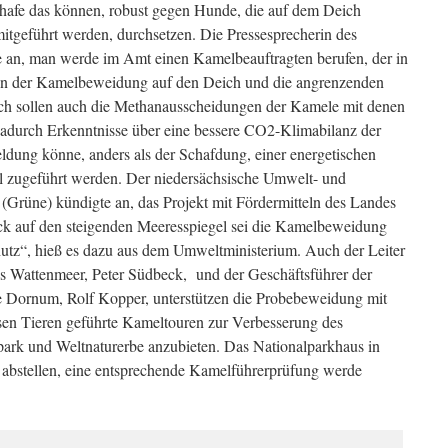
chafe das können, robust gegen Hunde, die auf dem Deich
itgeführt werden, durchsetzen. Die Pressesprecherin des
, man werde im Amt einen Kamelbeauftragten berufen, der in
n der Kamelbeweidung auf den Deich und die angrenzenden
ich sollen auch die Methanausscheidungen der Kamele mit denen
dadurch Erkenntnisse über eine bessere CO2-Klimabilanz der
dung könne, anders als der Schafdung, einer energetischen
 zugeführt werden. Der niedersächsische Umwelt- und
(Grüne) kündigte an, das Projekt mit Fördermitteln des Landes
ick auf den steigenden Meeresspiegel sei die Kamelbeweidung
tz“, hieß es dazu aus dem Umweltministerium. Auch der Leiter
s Wattenmeer, Peter Südbeck, und der Geschäftsführer der
ornum, Rolf Kopper, unterstützen die Probebeweidung mit
sen Tieren geführte Kameltouren zur Verbesserung des
park und Weltnaturerbe anzubieten. Das Nationalparkhaus in
 abstellen, eine entsprechende Kamelführerprüfung werde