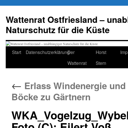
Zum
Inhalt
Wattenrat Ostfriesland – una
springen
Naturschutz für die Küste
Start
Datenschutzerklärung
Der
Horst
Imp
Wattenrat
Stern
←
Erlass Windenergie und 
Böcke zu Gärtnern
WKA_Vogelzug_Wybel
Foto (C): Eilert Voß