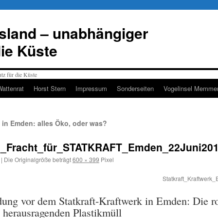
esland – unabhängiger
die Küste
Wattenrat
Horst Stern
Impressum
Sonderseiten
Vogelinsel Memmer
 in Emden: alles Öko, oder was?
_Fracht_für_STATKRAFT_Emden_22Juni2014,
|
Die Originalgröße beträgt
600 × 399
Pixel
Statkraft_Kraftwerk
adung vor dem Statkraft-Kraftwerk in Emden: Die r
 herausragenden Plastikmüll