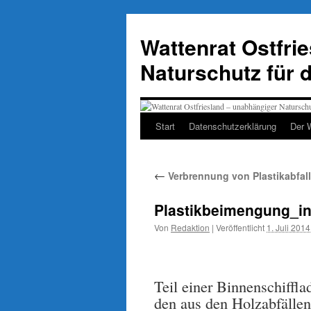
Zum
Inhalt
Wattenrat Ostfri
springen
Naturschutz für 
Start
Datenschutzerklärung
Der 
←
Verbrennung von Plastikabfall
Plastikbeimengung_in
Von
Redaktion
|
Veröffentlicht
1. Juli 2014
Teil einer Binnenschiffl
den aus den Holzabfällen