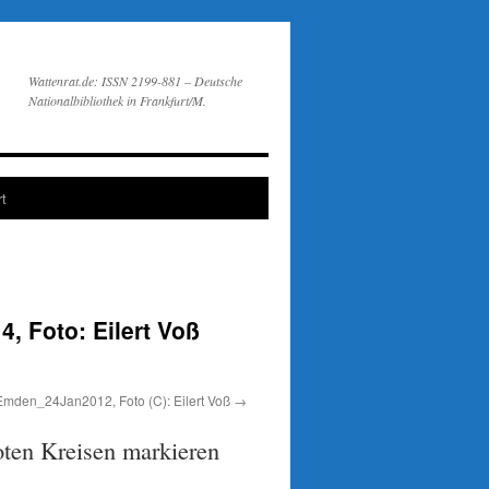
Wattenrat.de: ISSN 2199-881 – Deutsche
Nationalbibliothek in Frankfurt/M.
t
 Foto: Eilert Voß
_Emden_24Jan2012, Foto (C): Eilert Voß
oten Kreisen markieren