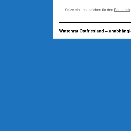
Setze ein Lesezeichen für den
Permalink
.
Wattenrat Ostfriesland – unabhängi