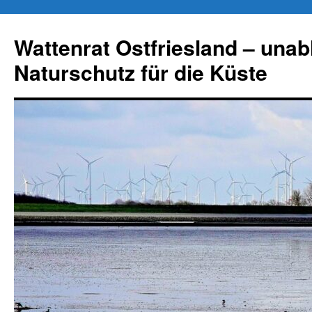
Zum
Inhalt
Wattenrat Ostfriesland – una
springen
Naturschutz für die Küste