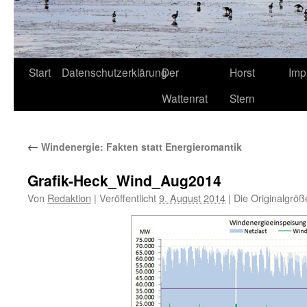
Start
Datenschutzerklärung
Der
Horst
Imp
Wattenrat
Stern
←
Windenergie: Fakten statt Energieromantik
Grafik-Heck_Wind_Aug2014
Von
Redaktion
|
Veröffentlicht
9. August 2014
|
Die Originalgröß