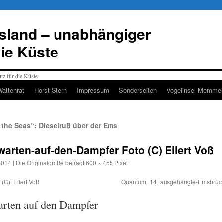
esland – unabhängiger
die Küste
Wattenrat
Horst Stern
Impressum
Sonderseiten
Vogelinsel Memmer
the Seas“: Dieselruß über der Ems
rten-auf-den-Dampfer Foto (C) Eilert Voß
2014
|
Die Originalgröße beträgt
600 × 455
Pixel
C): Eilert Voß
Quantum_14_ausgehängte-Emsbrücke_M
arten auf den Dampfer