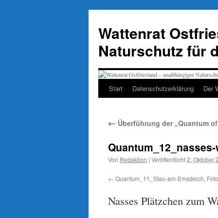
Zum
Inhalt
Wattenrat Ostfri
springen
Naturschutz für 
Start
Datenschutzerklärung
Der 
←
Überführung der „Quantum of 
Quantum_12_nasses-wa
Von
Redaktion
|
Veröffentlicht
2. Oktober 
Quantum_11_Stau-am-Emsdeich, Foto (
Nasses Plätzchen zum W