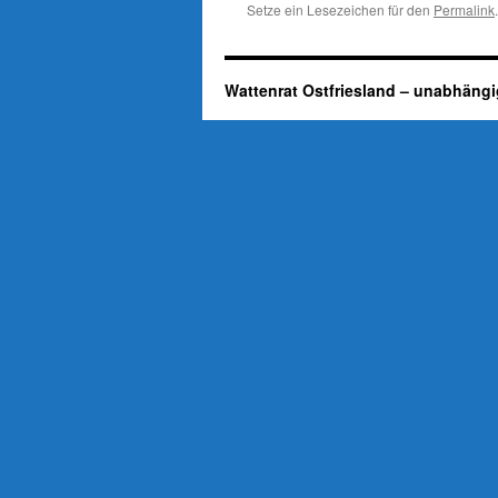
Setze ein Lesezeichen für den
Permalink
.
Wattenrat Ostfriesland – unabhängi