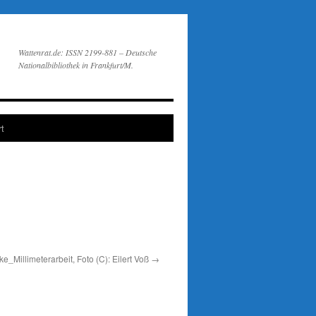
Wattenrat.de: ISSN 2199-881 – Deutsche
Nationalbibliothek in Frankfurt/M.
t
illimeterarbeit, Foto (C): Eilert Voß