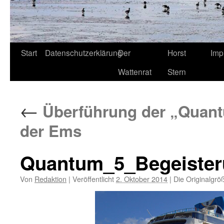
Start
Datenschutzerklärung
Der
Horst
Imp
Wattenrat
Stern
←
Überführung der „Quantu
der Ems
Quantum_5_Begeisterun
Von
Redaktion
|
Veröffentlicht
2. Oktober 2014
|
Die Originalgrö