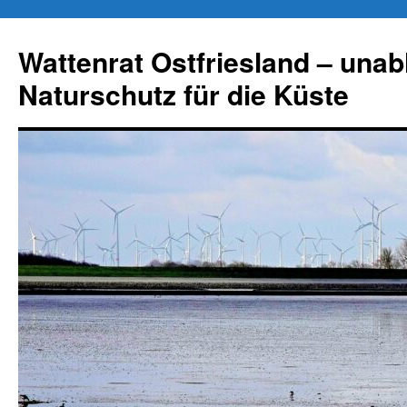
Zum
Inhalt
Wattenrat Ostfriesland – una
springen
Naturschutz für die Küste