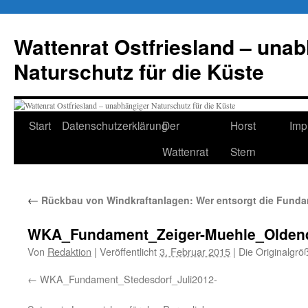
Zum
Inhalt
Wattenrat Ostfriesland – una
springen
Naturschutz für die Küste
Start
Datenschutzerklärung
Der
Horst
Imp
Wattenrat
Stern
←
Rückbau von Windkraftanlagen: Wer entsorgt die Fund
WKA_Fundament_Zeiger-Muehle_Olden
Von
Redaktion
|
Veröffentlicht
3. Februar 2015
|
Die Originalgrö
WKA_Fundament_Stedesdorf_Juli2012-