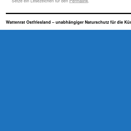
Setze ein Lesezeichen für den
Permalink
.
Wattenrat Ostfriesland – unabhängiger Naturschutz für die Kü