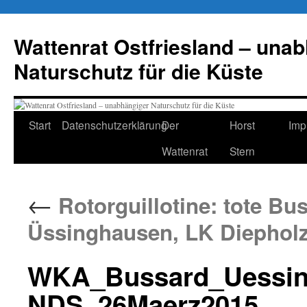
Zum
Inhalt
Wattenrat Ostfriesland – una
springen
Naturschutz für die Küste
Start
Datenschutzerklärung
Der
Horst
Imp
Wattenrat
Stern
←
Rotorguillotine: tote B
Üssinghausen, LK Diephol
WKA_Bussard_Uessin
NDS_26Maerz2015