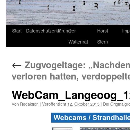
Start
Datenschutzerklärung
Der
Horst
Imp
Wattenrat
Stern
←
Zugvogeltage: „Nachdem
verloren hatten, verdoppelt
WebCam_Langeoog_1
Von
Redaktion
|
Veröffentlicht
12. Oktober 2015
|
Die Originalgr