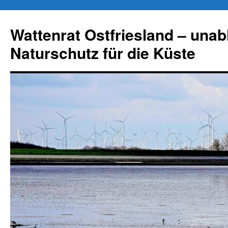
Zum
Inhalt
Wattenrat Ostfriesland – una
springen
Naturschutz für die Küste