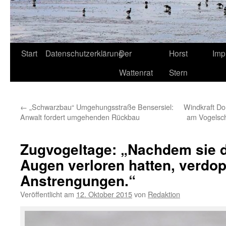
Start
Datenschutzerklärung
Der
Horst
Imp
Wattenrat
Stern
←
„Schwarzbau“ Umgehungsstraße Bensersiel:
Windkraft D
Anwalt fordert umgehenden Rückbau
am Vogelsch
Zugvogeltage: „Nachdem sie d
Augen verloren hatten, verdop
Anstrengungen.“
Veröffentlicht am
12. Oktober 2015
von
Redaktion