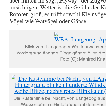
aber mitten im sog. „Flyway“ der Zugvö
unsichtigem Wetter ist die Gefahr der K
Rotoren groß, es trifft sowohl Kleinvöge
Vögel wie Watvögel oder Gänse.
Blick vom Langeooger Wattfahrwasser a
Vordergrund äsende Ringelgänse: Alles dreh
Foto (C): Manfred Kna
Die Küstenlinie bei Nacht, von Langeoog aus 
Wasserturm, im Hintergrund auf dem Fest