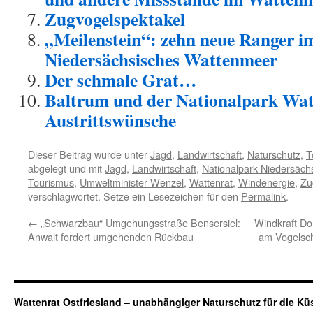
Zugvogelspektakel
„Meilenstein“: zehn neue Ranger i
Niedersächsisches Wattenmeer
Der schmale Grat…
Baltrum und der Nationalpark Wa
Austrittswünsche
Dieser Beitrag wurde unter
Jagd
,
Landwirtschaft
,
Naturschutz
,
T
abgelegt und mit
Jagd
,
Landwirtschaft
,
Nationalpark Niedersäc
Tourismus
,
Umweltminister Wenzel
,
Wattenrat
,
Windenergie
,
Zu
verschlagwortet. Setze ein Lesezeichen für den
Permalink
.
←
„Schwarzbau“ Umgehungsstraße Bensersiel:
Windkraft D
Anwalt fordert umgehenden Rückbau
am Vogelsch
Wattenrat Ostfriesland – unabhängiger Naturschutz für die Kü