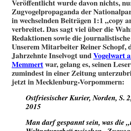
Veröffentlicht wurde davon nichts, nur 
Zugvogelpropaganda der Nationalpa
in wechselnden Beiträgen 1:1 „copy an
verbreitet. Das sagt viel über die W
Redaktionen sowie die journalistische 
Unserem Mitarbeiter Reiner Schopf, d
Jahrzehnte Inselvogt und
Vogelwart a
Memmert
war, gelang es, seinen Lese
zumindest in einer Zeitung unterzubr
jetzt in Mecklenburg-Vorpommern:
Ostfriesischer Kurier, Norden, S. 2
2015
Man darf gespannt sein, was die „
Weltnaturerbe“ zwischen „Zugvog