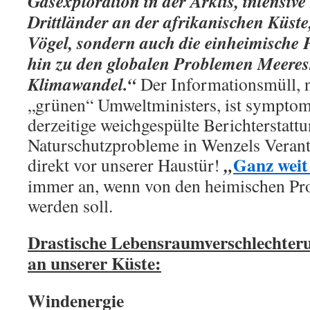
Gasexploration in der Arktis, intensive
Drittländer an der afrikanischen Küste,
Vögel, sondern auch die einheimische F
hin zu den globalen Problemen Meere
Klimawandel.“
Der Informationsmüll, n
„grünen“ Umweltministers, ist symptoma
derzeitige weichgespülte Berichterstatt
Naturschutzprobleme in Wenzels Veran
Ganz weit
„
direkt vor unserer Haustür!
immer an, wenn von den heimischen Pr
werden soll.
Drastische Lebensraumverschlechteru
an unserer Küste:
Windenergie