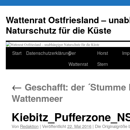
Zum
Inhalt
Wattenrat Ostfriesland – una
springen
Naturschutz für die Küste
Start
Datenschutzerklärung
Der
Horst
Imp
Wattenrat
Stern
←
Geschafft: der ´Stumme 
Wattenmeer
Kiebitz_Pufferzone_
Von
Redaktion
|
Veröffentlicht
22. Mai 2016
|
Die Originalgröße 