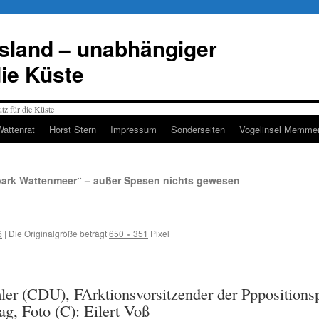
esland – unabhängiger
die Küste
Wattenrat
Horst Stern
Impressum
Sonderseiten
Vogelinsel Memmer
park Wattenmeer“ – außer Spesen nichts gewesen
6
|
Die Originalgröße beträgt
650 × 351
Pixel
er (CDU), FArktionsvorsitzender der Pppositionsp
g, Foto (C): Eilert Voß