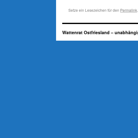
Setze ein Lesezeichen für den
Permalink
.
Wattenrat Ostfriesland – unabhängi