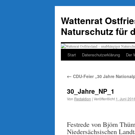
Zum
Inhalt
Wattenrat Ostfri
springen
Naturschutz für 
Start
Datenschutzerklärung
Der 
←
CDU-Feier „30 Jahre National
30_Jahre_NP_1
Von
Redaktion
|
Veröffentlicht
1. Juni 201
Festrede von Björn Thüml
Niedersächsischen Landta