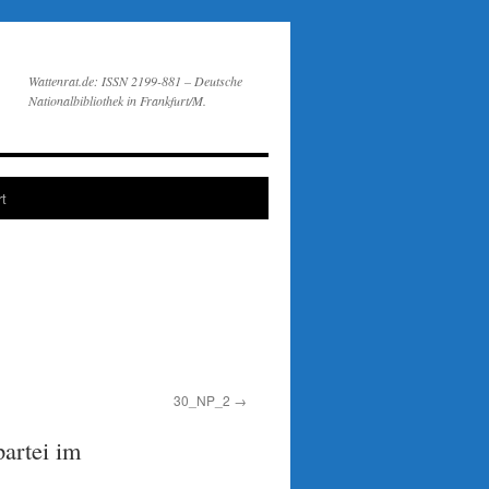
Wattenrat.de: ISSN 2199-881 – Deutsche
Nationalbibliothek in Frankfurt/M.
t
30_NP_2
artei im